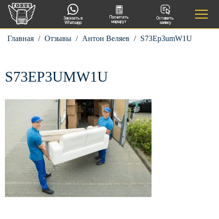
Посчитать
Заказать в
Оставить
маршрут
Whatsapp
заявку
Главная
/
Отзывы
/
Антон Веляев
/
S73Ep3umW1U
S73EP3UMW1U