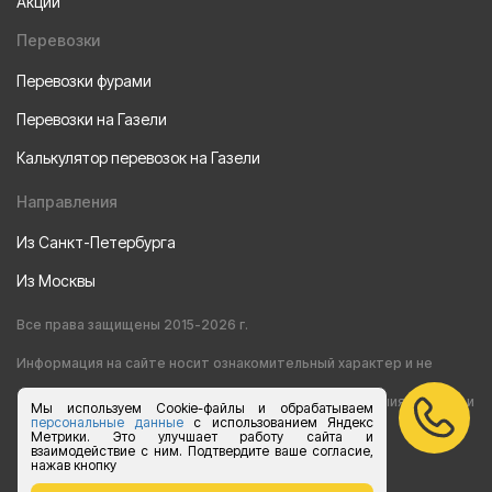
Акции
Перевозки
Перевозки фурами
Перевозки на Газели
Калькулятор перевозок на Газели
Направления
Из Санкт-Петербурга
Из Москвы
Все права защищены 2015-2026 г.
Информация на сайте носит ознакомительный характер и не
является публичной офертой, определяемой положениями статьи
Мы используем Cookie-файлы и обрабатываем
персональные данные
с использованием Яндекс
Метрики. Это улучшает работу сайта и
437 Гражданского кодекса РФ
взаимодействие с ним. Подтвердите ваше согласие,
нажав кнопку
Согласие на обработку персональных данных