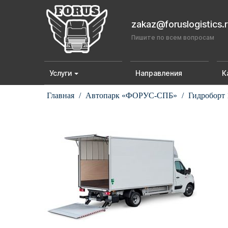
zakaz@foruslogistics.
Пишите по всем вопросам
Услуги
Направления
К
Главная
/
Автопарк «ФОРУС-СПБ»
/
Гидроборт 