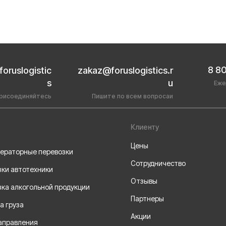
8 8
foruslogistic
zakaz@foruslogistics.r
s
u
Еже
рисоединяйтесь
Пишите по всем вопросаи
Клиенту
Цены
ераторные перевозки
Сотрудничество
ки автотехники
Отзывы
ка алкогольной продукции
Партнеры
а груза
Акции
аправления