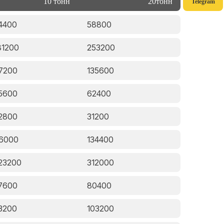
10 тонн
20тонн
Telegram
4400
58800
81200
253200
7200
135600
5600
62400
2800
31200
6000
134400
23200
312000
7600
80400
3200
103200