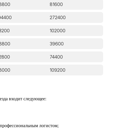
8800
81600
94400
272400
3200
102000
8800
39600
2800
74400
8000
109200
езда входит следующее:
а профессиональным логистом;