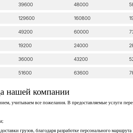
39600
48000
5
129600
160800
1
49200
60000
7
19200
24000
2
36000
43200
5
51600
63600
7
да нашей компании
ем, учитываем все пожелания. В предоставляемые услуги пере
а;
 доставки грузов, благодаря разработке персонального маршрут