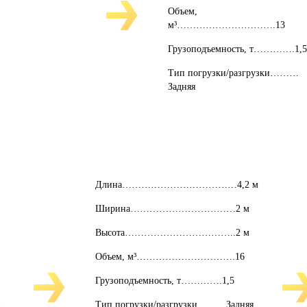
Объем,
м³………………………….13
Грузоподъемность, т………….1,
Тип погрузки/разгрузки………
Задняя
Длина………………………………4,2 м
Ширина……………………………2 м
Высота……………………………..2 м
Объем, м³………………………….16
Грузоподъемность, т………….1,5
Тип погрузки/разгрузки………Задняя