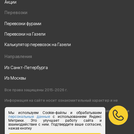
Акции
Перевозки
Перевозки фурами
Перевозки на Газели
Калькулятор перевозок на Газели
Направления
Из Санкт-Петербурга
Из Москвы
Все права защищены 2015-2026 г.
Информация на сайте носит ознакомительный характер и не
является публичной офертой, определяемой положениями статьи
Мы используем Cookie-файлы и обрабатываем
персональные данные
с использованием Яндекс
Метрики. Это улучшает работу сайта и
437 Гражданского кодекса РФ
взаимодействие с ним. Подтвердите ваше согласие,
нажав кнопку
Согласие на обработку персональных данных