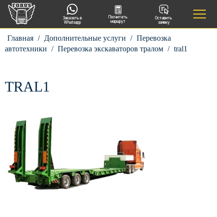
Посчитать
Заказать в
Оставить
маршрут
Whatsapp
заявку
Главная
/
Дополнительные услуги
/
Перевозка
автотехники
/
Перевозка экскаваторов тралом
/
tral1
TRAL1