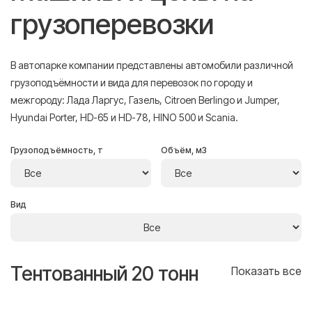
грузоперевозки
В автопарке компании представлены автомобили различной
грузоподъёмности и вида для перевозок по городу и
межгороду: Лада Ларгус, Газель, Citroen Berlingo и Jumper,
Hyundai Porter, HD-65 и HD-78, HINO 500 и Scania.
Грузоподъёмность, т
Объём, м3
Вид
Тентованный 20 тонн
Т
се
Показать все