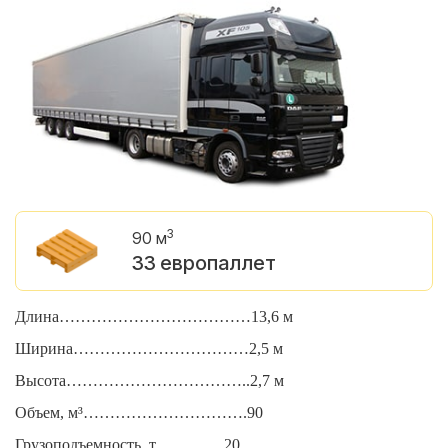
3
90 м
33 европаллет
Длина………………………………13,6 м
Д
Ширина……………………………2,5 м
Ш
Высота……………………………..2,7 м
В
Объем, м³………………………….90
О
Грузоподъемность, т………….20
Г