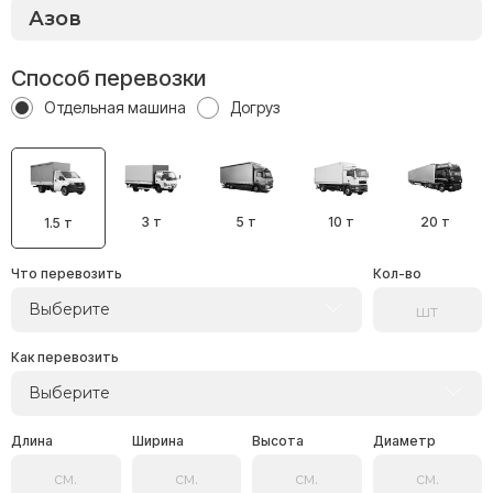
Способ перевозки
Отдельная машина
Догруз
3 т
5 т
10 т
20 т
1.5 т
Что перевозить
Кол-во
Выберите
Как перевозить
Выберите
Длина
Ширина
Высота
Диаметр