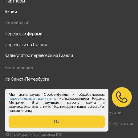
Партнеры
Акции
Перевозки
Перевозки фурами
Перевозки на Газели
Калькулятор перевозок на Газели
Направления
Из Санкт-Петербурга
Из Москвы
Мы используем Cookie-файлы и обрабатываем
персональные данные
с использованием Яндекс
Все права защищены 2015-2026 г.
Метрики. Это улучшает работу сайта и
взаимодействие с ним. Подтвердите ваше согласие,
нажав кнопку
Информация на сайте носит ознакомительный характер и не
Ок
является публичной офертой, определяемой положениями статьи
437 Гражданского кодекса РФ