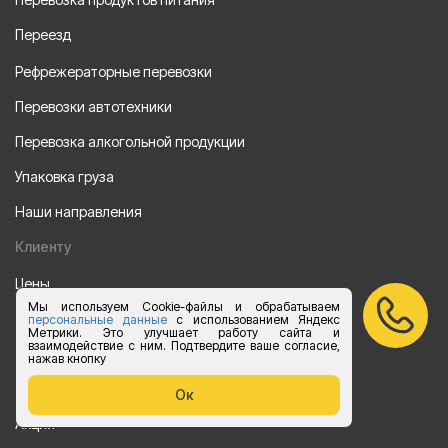
Переезд
Рефрежераторные перевозки
Перевозки автотехники
Перевозка алкогольной продукции
Упаковка груза
Наши направления
Клиенту
Цены
Мы используем Cookie-файлы и обрабатываем
Сотрудничество
персональные данные
с использованием Яндекс
Метрики. Это улучшает работу сайта и
взаимодействие с ним. Подтвердите ваше согласие,
Отзывы
нажав кнопку
Партнеры
Ок
Акции