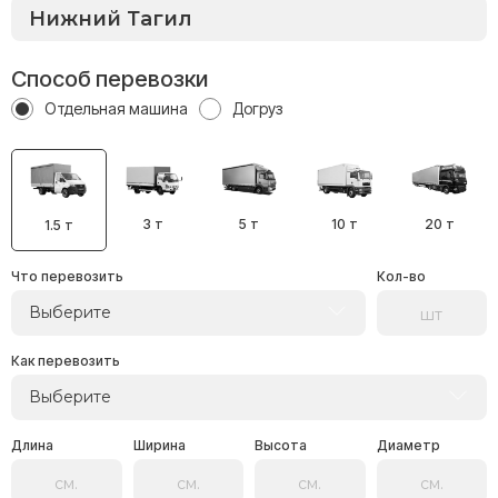
Способ перевозки
Отдельная машина
Догруз
3 т
5 т
10 т
20 т
1.5 т
Что перевозить
Кол-во
Выберите
Как перевозить
Выберите
Длина
Ширина
Высота
Диаметр