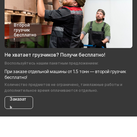
Второй
грузчик
бесплатно
!
Не хватает грузчиков? Получи бесплатно!
Воспользуйтесь нашим пакетным предложением:
При заказе отдельной машины от 1.5 тонн — второй грузчик
бесплатно!
Количество предметов не ограничено, такелажные работы и
дополнительное время оплачиваются отдельно.
Заказат
ь