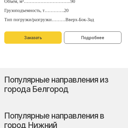
Объем, м³………………………….90
О
Грузоподъемность, т………….20
Г
Тип погрузки/разгрузки………Вверх-Бок-Зад
Т
Заказать
Подробнее
Популярные направления из
города Белгород
Популярные направления в
город Нижний