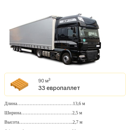
3
90 м
33 европаллет
Длина………………………………13,6 м
Д
Ширина……………………………2,5 м
Ш
Высота……………………………..2,7 м
В