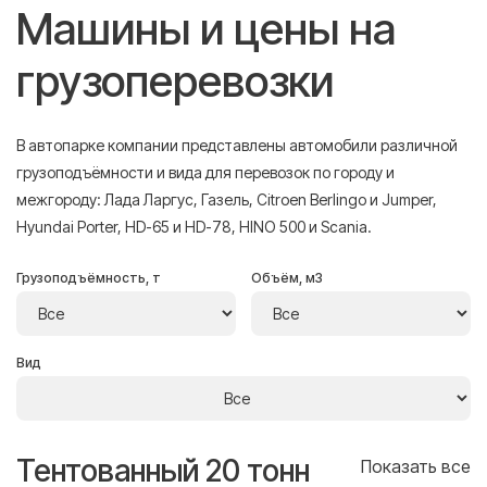
Машины и цены на
грузоперевозки
В автопарке компании представлены автомобили различной
грузоподъёмности и вида для перевозок по городу и
межгороду: Лада Ларгус, Газель, Citroen Berlingo и Jumper,
Hyundai Porter, HD-65 и HD-78, HINO 500 и Scania.
Грузоподъёмность, т
Объём, м3
Вид
Тентованный 20 тонн
Т
се
Показать все