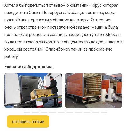
Хотела бы поделиться отзывом о компании Форус которая
Я 
находится в Санкт-Петербурге. Обращалась в нее, когда
мн
нужно было перевезти мебель из квартиры. Отнеслись
То
очень ответственно к поставленной задаче, машина была
пр
подана быстро, цены оказались весьма доступные. Мебель
сл
была перевезена аккуратно, в общем все было доставлено в
А
хорошем состоянии. Спасибо компании за прекрасную
работу!
Елизавета Андроновна
оставить отзыв