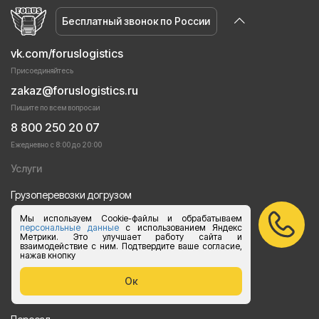
Бесплатный звонок по России
vk.com/foruslogistics
Присоединяйтесь
zakaz@foruslogistics.ru
Пишите по всем вопросаи
8 800 250 20 07
Ежедневно с 8:00 до 20:00
Услуги
Грузоперевозки догрузом
Мы используем Cookie-файлы и обрабатываем
Перевозки груза автотранспортом
персональные данные
с использованием Яндекс
Метрики. Это улучшает работу сайта и
Перевозки строительных материалов
взаимодействие с ним. Подтвердите ваше согласие,
нажав кнопку
Перевозка оборудования
Ок
Перевозка продуктов питания