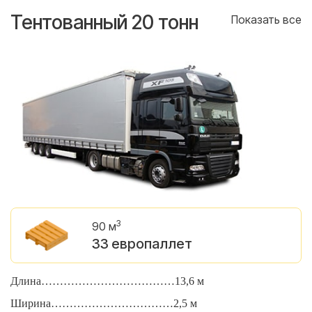
Тентованный 20 тонн
Т
се
Показать все
3
90 м
33 европаллет
Длина………………………………13,6 м
Д
Ширина……………………………2,5 м
Ш