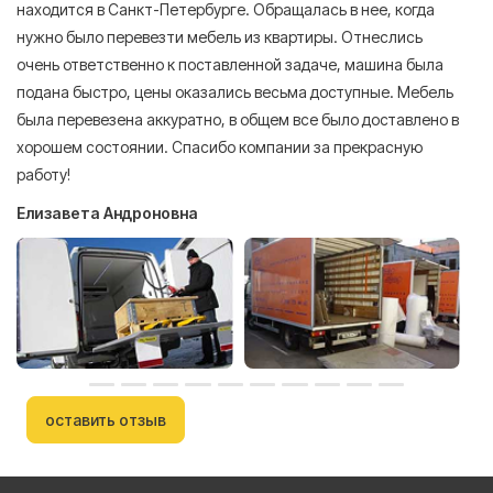
находится в Санкт-Петербурге. Обращалась в нее, когда
мн
нужно было перевезти мебель из квартиры. Отнеслись
То
очень ответственно к поставленной задаче, машина была
пр
подана быстро, цены оказались весьма доступные. Мебель
сл
была перевезена аккуратно, в общем все было доставлено в
А
хорошем состоянии. Спасибо компании за прекрасную
работу!
Елизавета Андроновна
оставить отзыв