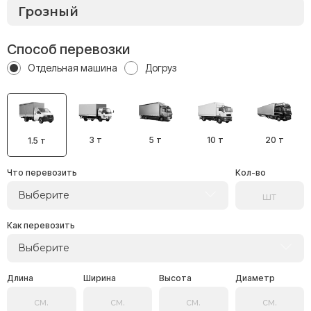
Способ перевозки
Отдельная машина
Догруз
3 т
5 т
10 т
20 т
1.5 т
Что перевозить
Кол-во
Выберите
Как перевозить
Выберите
Длина
Ширина
Высота
Диаметр