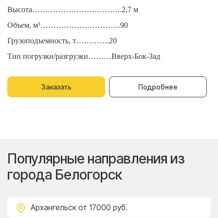
Высота……………………………..2,7 м
В
Объем, м³………………………….90
О
Грузоподъемность, т………….20
Г
Тип погрузки/разгрузки………Вверх-Бок-Зад
Т
Заказать
Подробнее
Популярные направления из
города Белогорск
Архангельск
от 17000 руб.