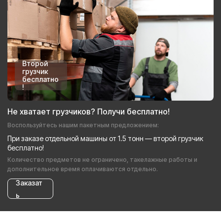
Второй
грузчик
бесплатно
!
Не хватает грузчиков? Получи бесплатно!
Воспользуйтесь нашим пакетным предложением:
При заказе отдельной машины от 1.5 тонн — второй грузчик
бесплатно!
Количество предметов не ограничено, такелажные работы и
дополнительное время оплачиваются отдельно.
Заказат
ь