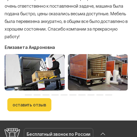
очень ответственно к поставленной задаче, машина была
пр
подана быстро, цены оказались весьма доступные. Мебель
сл
была перевезена аккуратно, в общем все было доставлено в
А
хорошем состоянии. Спасибо компании за прекрасную
работу!
Елизавета Андроновна
оставить отзыв
Бесплатный звонок по России