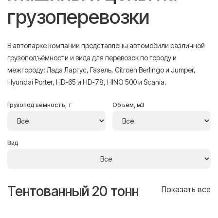
грузоперевозки
В автопарке компании представлены автомобили различной
грузоподъёмности и вида для перевозок по городу и
межгороду: Лада Ларгус, Газель, Citroen Berlingo и Jumper,
Hyundai Porter, HD-65 и HD-78, HINO 500 и Scania.
Грузоподъёмность, т
Объём, м3
Вид
Тентованный 20 тонн
Т
се
Показать все