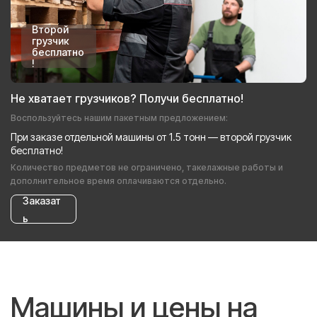
Второй
грузчик
бесплатно
!
Не хватает грузчиков? Получи бесплатно!
Воспользуйтесь нашим пакетным предложением:
При заказе отдельной машины от 1.5 тонн — второй грузчик
бесплатно!
Количество предметов не ограничено, такелажные работы и
дополнительное время оплачиваются отдельно.
Заказат
ь
Машины и цены на