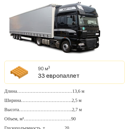
3
90 м
33 европаллет
Длина………………………………13,6 м
Д
Ширина……………………………2,5 м
Ш
Высота……………………………..2,7 м
В
Объем, м³………………………….90
О
Грузоподъемность, т………….20
Г