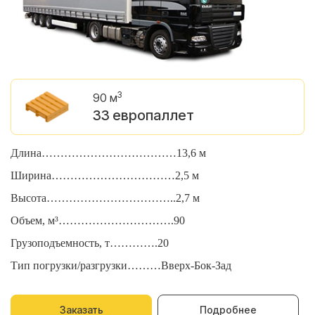
3
90 м
33 европаллет
Длина………………………………13,6 м
Д
Ширина……………………………2,5 м
Ш
Высота……………………………..2,7 м
В
Объем, м³………………………….90
О
Грузоподъемность, т………….20
Г
Тип погрузки/разгрузки………Вверх-Бок-Зад
Т
Заказать
Подробнее