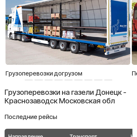
Грузоперевозки догрузом
П
Грузоперевозки на газели Донецк -
Краснозаводск Московская обл
Последние рейсы
Направление
Транспорт
Но