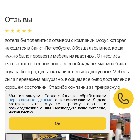
Отзывы
Хотела бы поделиться отзывом о компании Форус которая
Я 
находится в Санкт-Петербурге. Обращалась в нее, когда
мн
нужно было перевезти мебель из квартиры. Отнеслись
То
очень ответственно к поставленной задаче, машина была
пр
подана быстро, цены оказались весьма доступные. Мебель
сл
была перевезена аккуратно, в общем все было доставлено в
А
хорошем состоянии. Спасибо компании за прекрасную
работу!
Мы используем Cookie-файлы и обрабатываем
персональные данные
с использованием Яндекс
Метрики. Это улучшает работу сайта и
Елизавета Андроновна
взаимодействие с ним. Подтвердите ваше согласие,
нажав кнопку
Ок