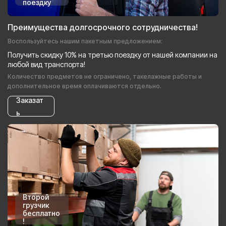
поездку
Преимущества долгосрочного сотрудничества!
Воспользуйтесь нашим пакетным предложением:
Получить скидку 10% на третью поездку от нашей компании на
любой вид транспорта!
Количество предметов не ограничено, такелажные работы и
дополнительное время оплачиваются отдельно.
Заказат
ь
Второй
грузчик
бесплатно
!