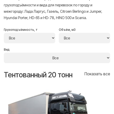
грузоподъёмности и вида для перевозок по городу и
межгороду: Лада Ларгус, Газель, Citroen Berlingo и Jumper,
Hyundai Porter, HD-65 и HD-78, HINO 500 и Scania.
Грузоподъёмность, т
Объём, м3
Вид
Тентованный 20 тонн
Т
се
Показать все