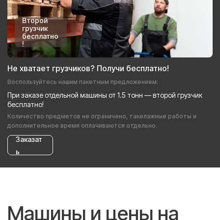
Второй
грузчик
бесплатно
!
Не хватает грузчиков? Получи бесплатно!
Воспользуйтесь нашим пакетным предложением:
При заказе отдельной машины от 1.5 тонн — второй грузчик
бесплатно!
Количество предметов не ограничено, такелажные работы и
дополнительное время оплачиваются отдельно.
Заказат
ь
Машины и цены на