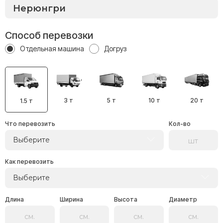
Способ перевозки
Отдельная машина
Догруз
3 т
5 т
10 т
20 т
1.5 т
Что перевозить
Кол-во
Выберите
Как перевозить
Выберите
Длина
Ширина
Высота
Диаметр