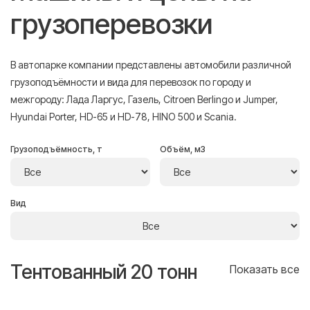
грузоперевозки
В автопарке компании представлены автомобили различной
грузоподъёмности и вида для перевозок по городу и
межгороду: Лада Ларгус, Газель, Citroen Berlingo и Jumper,
Hyundai Porter, HD-65 и HD-78, HINO 500 и Scania.
Грузоподъёмность, т
Объём, м3
Вид
Тентованный 20 тонн
Т
се
Показать все