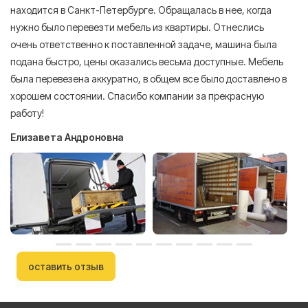
находится в Санкт-Петербурге. Обращалась в нее, когда
мн
нужно было перевезти мебель из квартиры. Отнеслись
То
очень ответственно к поставленной задаче, машина была
пр
подана быстро, цены оказались весьма доступные. Мебель
сл
была перевезена аккуратно, в общем все было доставлено в
А
хорошем состоянии. Спасибо компании за прекрасную
работу!
Елизавета Андроновна
оставить отзыв