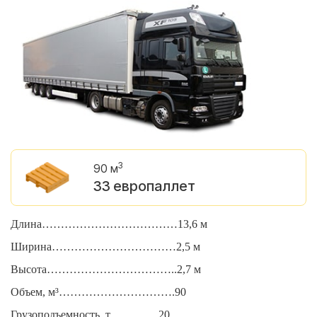
3
90 м
33 европаллет
Длина………………………………13,6 м
Д
Ширина……………………………2,5 м
Ш
Высота……………………………..2,7 м
В
Объем, м³………………………….90
О
Грузоподъемность, т………….20
Г