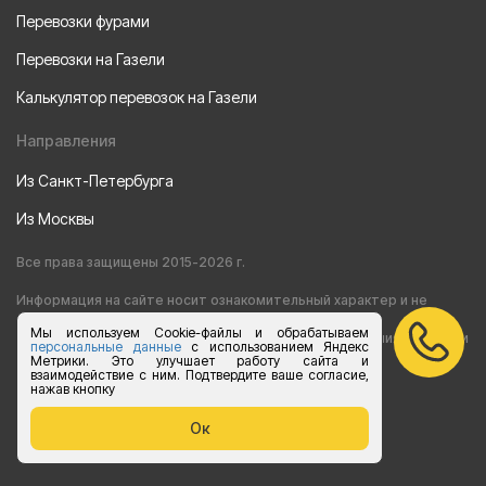
Перевозки фурами
Перевозки на Газели
Калькулятор перевозок на Газели
Направления
Из Санкт-Петербурга
Из Москвы
Все права защищены 2015-2026 г.
Информация на сайте носит ознакомительный характер и не
Мы используем Cookie-файлы и обрабатываем
является публичной офертой, определяемой положениями статьи
персональные данные
с использованием Яндекс
Метрики. Это улучшает работу сайта и
взаимодействие с ним. Подтвердите ваше согласие,
437 Гражданского кодекса РФ
нажав кнопку
Согласие на обработку персональных данных
Ок
Политика конфиденциальности