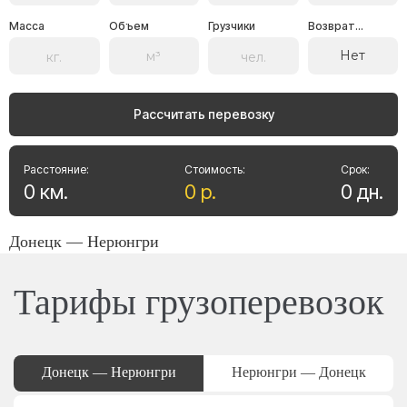
Масса
Объем
Грузчики
Возврат...
Нет
Рассчитать перевозку
Расстояние:
Стоимость:
Срок:
0
км
.
0
р
.
0
дн
.
Донецк — Нерюнгри
Тарифы грузоперевозок
Донецк — Нерюнгри
Нерюнгри — Донецк