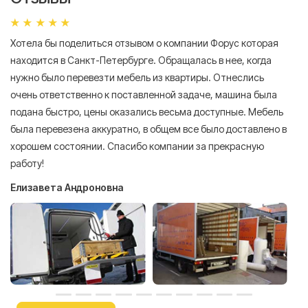
Хотела бы поделиться отзывом о компании Форус которая
Я 
находится в Санкт-Петербурге. Обращалась в нее, когда
мн
нужно было перевезти мебель из квартиры. Отнеслись
То
очень ответственно к поставленной задаче, машина была
пр
подана быстро, цены оказались весьма доступные. Мебель
сл
была перевезена аккуратно, в общем все было доставлено в
А
хорошем состоянии. Спасибо компании за прекрасную
работу!
Елизавета Андроновна