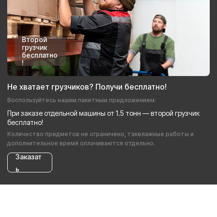
Второй
грузчик
бесплатно
!
Не хватает грузчиков? Получи бесплатно!
Воспользуйтесь нашим пакетным предложением:
При заказе отдельной машины от 1.5 тонн — второй грузчик
бесплатно!
Количество предметов не ограничено, такелажные работы и
дополнительное время оплачиваются отдельно.
Заказат
ь