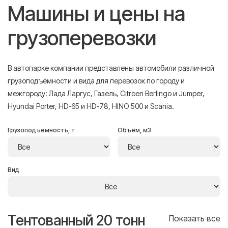
Машины и цены на
грузоперевозки
В автопарке компании представлены автомобили различной
грузоподъёмности и вида для перевозок по городу и
межгороду: Лада Ларгус, Газель, Citroen Berlingo и Jumper,
Hyundai Porter, HD-65 и HD-78, HINO 500 и Scania.
Грузоподъёмность, т
Объём, м3
Вид
Тентованный 20 тонн
Т
се
Показать все