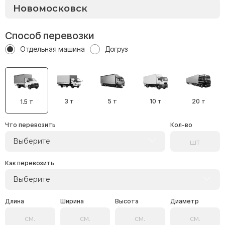
Способ перевозки
Отдельная машина
Догруз
3 т
5 т
10 т
20 т
1.5 т
Что перевозить
Кол-во
Выберите
Как перевозить
Выберите
Длина
Ширина
Высота
Диаметр