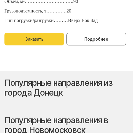
Объем, м³………………………….90
О
Грузоподъемность, т………….20
Г
Тип погрузки/разгрузки………Вверх-Бок-Зад
Т
Заказать
Подробнее
Популярные направления из
города Донецк
Популярные направления в
город Новомосковск