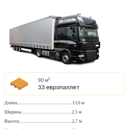
3
90 м
33 европаллет
Длина………………………………13,6 м
Д
Ширина……………………………2,5 м
Ш
Высота……………………………..2,7 м
В