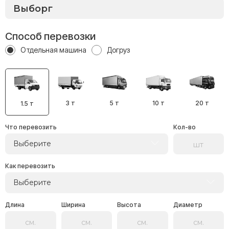
Способ перевозки
Отдельная машина
Догруз
3 т
5 т
10 т
20 т
1.5 т
Что перевозить
Кол-во
Выберите
Как перевозить
Выберите
Длина
Ширина
Высота
Диаметр