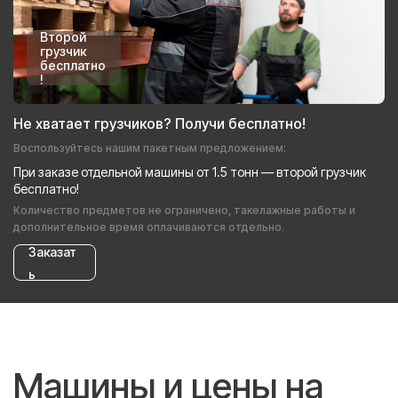
Второй
грузчик
бесплатно
!
Не хватает грузчиков? Получи бесплатно!
Воспользуйтесь нашим пакетным предложением:
При заказе отдельной машины от 1.5 тонн — второй грузчик
бесплатно!
Количество предметов не ограничено, такелажные работы и
дополнительное время оплачиваются отдельно.
Заказат
ь
Машины и цены на