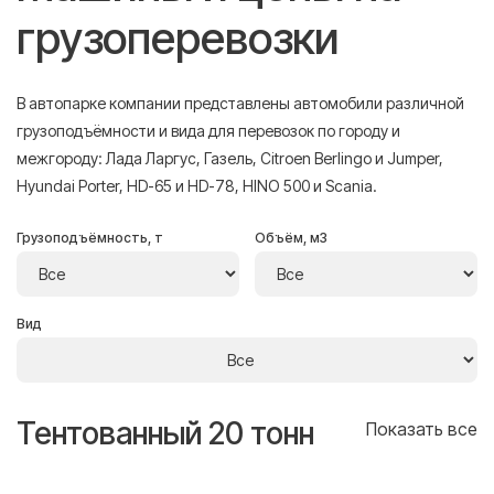
грузоперевозки
В автопарке компании представлены автомобили различной
грузоподъёмности и вида для перевозок по городу и
межгороду: Лада Ларгус, Газель, Citroen Berlingo и Jumper,
Hyundai Porter, HD-65 и HD-78, HINO 500 и Scania.
Грузоподъёмность, т
Объём, м3
Вид
Тентованный 20 тонн
Т
се
Показать все