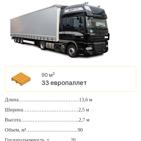
3
90 м
33 европаллет
Длина………………………………13,6 м
Д
Ширина……………………………2,5 м
Ш
Высота……………………………..2,7 м
В
Объем, м³………………………….90
О
Грузоподъемность, т………….20
Г