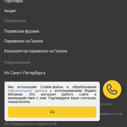
Партнеры
Акции
Перевозки
Перевозки фурами
Перевозки на Газели
Калькулятор перевозок на Газели
Направления
Из Санкт-Петербурга
Из Москвы
Мы используем Cookie-файлы и обрабатываем
персональные данные
с использованием Яндекс
Все права защищены 2015-2026 г.
Метрики. Это улучшает работу сайта и
взаимодействие с ним. Подтвердите ваше согласие,
нажав кнопку
Информация на сайте носит ознакомительный характер и не
Ок
является публичной офертой, определяемой положениями статьи
437 Гражданского кодекса РФ