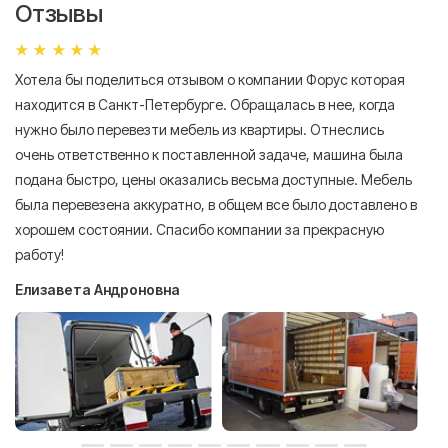
Отзывы
Хотела бы поделиться отзывом о компании Форус которая
Я 
находится в Санкт-Петербурге. Обращалась в нее, когда
мн
нужно было перевезти мебель из квартиры. Отнеслись
То
очень ответственно к поставленной задаче, машина была
пр
подана быстро, цены оказались весьма доступные. Мебель
сл
была перевезена аккуратно, в общем все было доставлено в
А
хорошем состоянии. Спасибо компании за прекрасную
работу!
Елизавета Андроновна