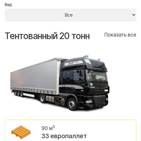
Вид
Тентованный 20 тонн
Т
се
Показать все
3
90 м
33 европаллет