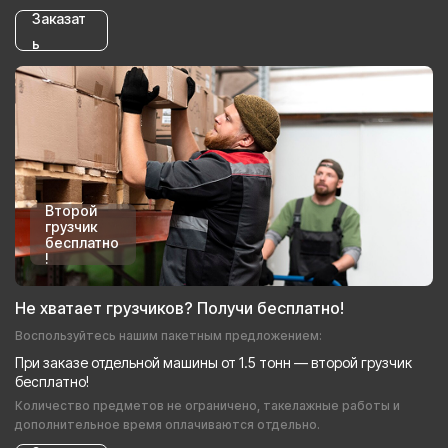
Заказат
ь
Второй
грузчик
бесплатно
!
Не хватает грузчиков? Получи бесплатно!
Воспользуйтесь нашим пакетным предложением:
При заказе отдельной машины от 1.5 тонн — второй грузчик
бесплатно!
Количество предметов не ограничено, такелажные работы и
дополнительное время оплачиваются отдельно.