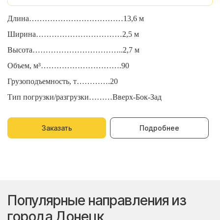
Длина………………………………13,6 м
Д
Ширина……………………………2,5 м
Ш
Высота……………………………..2,7 м
В
Объем, м³………………………….90
О
Грузоподъемность, т………….20
Г
Тип погрузки/разгрузки………Вверх-Бок-Зад
Т
Заказать
Подробнее
Популярные направления из
города Донецк