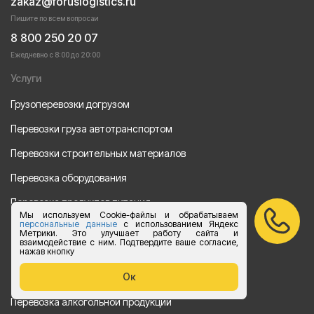
zakaz@foruslogistics.ru
Пишите по всем вопросаи
8 800 250 20 07
Ежедневно с 8:00 до 20:00
Услуги
Грузоперевозки догрузом
Перевозки груза автотранспортом
Перевозки строительных материалов
Перевозка оборудования
Перевозка продуктов питания
Мы используем Cookie-файлы и обрабатываем
персональные данные
с использованием Яндекс
Переезд
Метрики. Это улучшает работу сайта и
взаимодействие с ним. Подтвердите ваше согласие,
нажав кнопку
Рефрежераторные перевозки
Ок
Перевозки автотехники
Перевозка алкогольной продукции