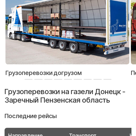
Грузоперевозки догрузом
П
Грузоперевозки на газели Донецк -
Заречный Пензенская область
Последние рейсы
Направление
Транспорт
Но