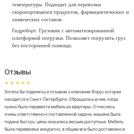
температуры. Подходит для перевозки
скоропортящихся продуктов, фармацевтических и
химических составов.
Гидроборт. Грузовик с автоматизированной
платформой погрузки. Позволяет погрузить груз
без посторонней помощи.
Отзывы
Хотела бы поделиться отзывом о компании Форус которая
Я 
находится в Санкт-Петербурге. Обращалась в нее, когда
мн
нужно было перевезти мебель из квартиры. Отнеслись
То
очень ответственно к поставленной задаче, машина была
пр
подана быстро, цены оказались весьма доступные. Мебель
сл
была перевезена аккуратно, в общем все было доставлено в
А