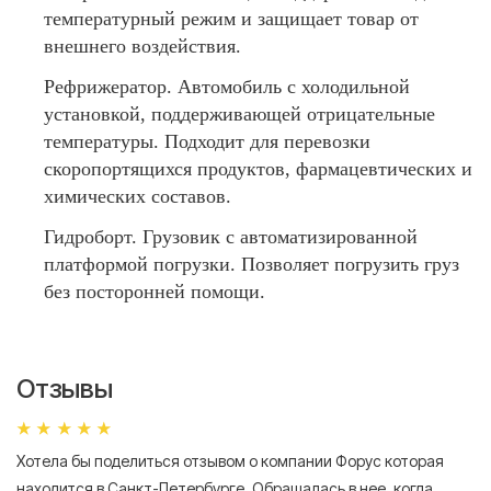
температурный режим и защищает товар от
внешнего воздействия.
Рефрижератор. Автомобиль с холодильной
установкой, поддерживающей отрицательные
температуры. Подходит для перевозки
скоропортящихся продуктов, фармацевтических и
химических составов.
Гидроборт. Грузовик с автоматизированной
платформой погрузки. Позволяет погрузить груз
без посторонней помощи.
Отзывы
Хотела бы поделиться отзывом о компании Форус которая
Я 
находится в Санкт-Петербурге. Обращалась в нее, когда
мн