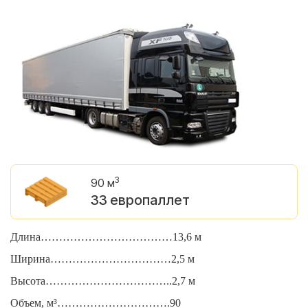
3
90 м
33 европаллет
Длина………………………………13,6 м
Д
Ширина……………………………2,5 м
Ш
Высота……………………………..2,7 м
В
Объем, м³………………………….90
О