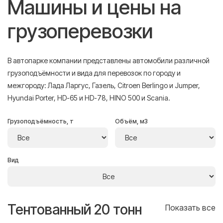
Машины и цены на
грузоперевозки
В автопарке компании представлены автомобили различной
грузоподъёмности и вида для перевозок по городу и
межгороду: Лада Ларгус, Газель, Citroen Berlingo и Jumper,
Hyundai Porter, HD-65 и HD-78, HINO 500 и Scania.
Грузоподъёмность, т
Объём, м3
Вид
Тентованный 20 тонн
Т
се
Показать все