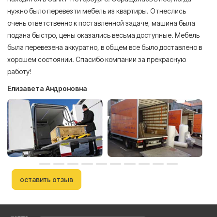
нужно было перевезти мебель из квартиры. Отнеслись
То
очень ответственно к поставленной задаче, машина была
пр
подана быстро, цены оказались весьма доступные. Мебель
сл
была перевезена аккуратно, в общем все было доставлено в
А
хорошем состоянии. Спасибо компании за прекрасную
работу!
Елизавета Андроновна
оставить отзыв