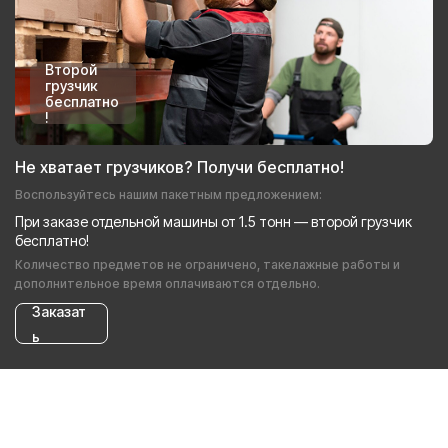
Второй
грузчик
бесплатно
!
Не хватает грузчиков? Получи бесплатно!
Воспользуйтесь нашим пакетным предложением:
При заказе отдельной машины от 1.5 тонн — второй грузчик
бесплатно!
Количество предметов не ограничено, такелажные работы и
дополнительное время оплачиваются отдельно.
Заказат
ь