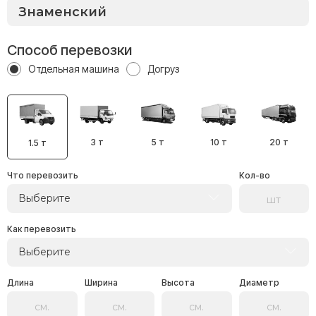
Способ перевозки
Отдельная машина
Догруз
3 т
5 т
10 т
20 т
1.5 т
Что перевозить
Кол-во
Выберите
Как перевозить
Выберите
Длина
Ширина
Высота
Диаметр