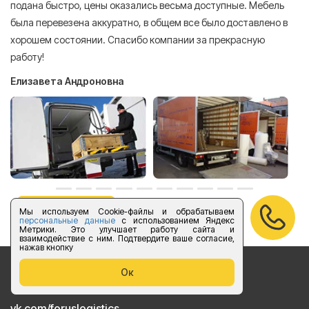
подана быстро, цены оказались весьма доступные. Мебель
сл
была перевезена аккуратно, в общем все было доставлено в
А
хорошем состоянии. Спасибо компании за прекрасную
работу!
Елизавета Андроновна
оставить отзыв
Мы используем Cookie-файлы и обрабатываем
персональные данные
с использованием Яндекс
Метрики. Это улучшает работу сайта и
взаимодействие с ним. Подтвердите ваше согласие,
нажав кнопку
Ок
Бесплатный звонок по России
vk.com/foruslogistics