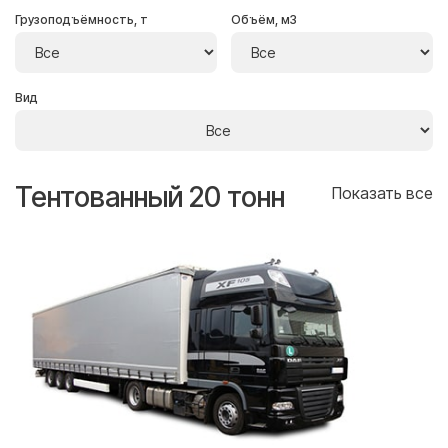
Грузоподъёмность, т
Объём, м3
Вид
Тентованный 20 тонн
Т
се
Показать все