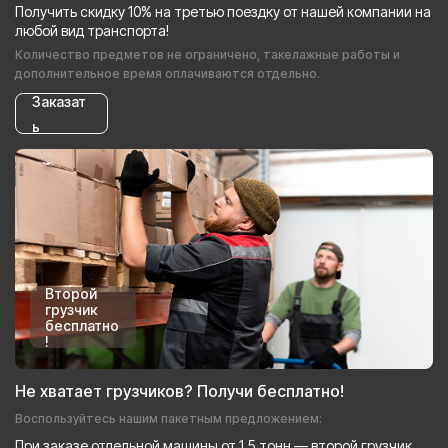
Получить скидку 10% на третью поездку от нашей компании на
любой вид транспорта!
Количество предметов не ограничено, такелажные работы и
дополнительное время оплачиваются отдельно.
Заказат
ь
Второй
грузчик
бесплатно
!
Не хватает грузчиков? Получи бесплатно!
Воспользуйтесь нашим пакетным предложением:
При заказе отдельной машины от 1.5 тонн — второй грузчик