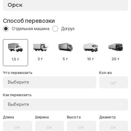
Способ перевозки
Отдельная машина
Догруз
3 т
5 т
10 т
20 т
1.5 т
Что перевозить
Кол-во
Выберите
Как перевозить
Выберите
Длина
Ширина
Высота
Диаметр