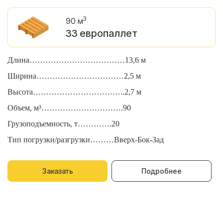
3
90 м
33 европаллет
Длина………………………………13,6 м
Д
Ширина……………………………2,5 м
Ш
Высота……………………………..2,7 м
В
Объем, м³………………………….90
О
Грузоподъемность, т………….20
Г
Тип погрузки/разгрузки………Вверх-Бок-Зад
Т
Заказать
Подробнее