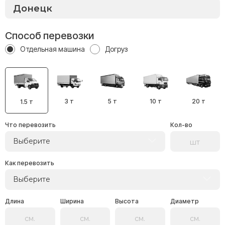
Способ перевозки
Отдельная машина
Догруз
3 т
5 т
10 т
20 т
1.5 т
Что перевозить
Кол-во
Выберите
Как перевозить
Выберите
Длина
Ширина
Высота
Диаметр