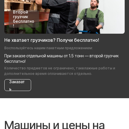
Второй
грузчик
бесплатно
!
Не хватает грузчиков? Получи бесплатно!
Воспользуйтесь нашим пакетным предложением:
При заказе отдельной машины от 1.5 тонн — второй грузчик
бесплатно!
Количество предметов не ограничено, такелажные работы и
дополнительное время оплачиваются отдельно.
Заказат
ь
Машины и цены на