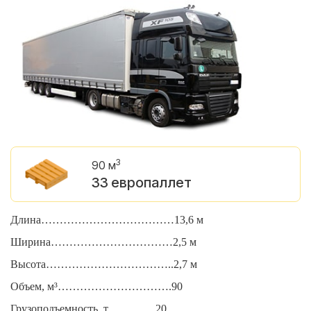
3
90 м
33 европаллет
Длина………………………………13,6 м
Д
Ширина……………………………2,5 м
Ш
Высота……………………………..2,7 м
В
Объем, м³………………………….90
О
Грузоподъемность, т………….20
Г