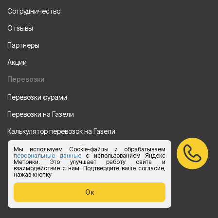
Сотрудничество
Отзывы
Партнеры
Акции
Перевозки
Перевозки фурами
Перевозки на Газели
Калькулятор перевозок на Газели
Мы используем Cookie-файлы и обрабатываем
Направления
персональные данные
с использованием Яндекс
Метрики. Это улучшает работу сайта и
Из Санкт-Петербурга
взаимодействие с ним. Подтвердите ваше согласие,
нажав кнопку
Из Москвы
Ок
Все права защищены 2015-2026 г.