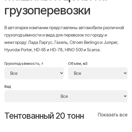
грузоперевозки
В автопарке компании представлены автомобили различной
грузоподъёмности и вида для перевозок по городу и
межгороду: Лада Ларгус, Газель, Citroen Berlingo и Jumper,
Hyundai Porter, HD-65 и HD-78, HINO 500 и Scania.
Грузоподъёмность, т
Объём, м3
Вид
Тентованный 20 тонн
Т
се
Показать все