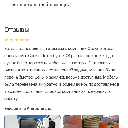
без посторонней помощи.
Отзывы
Хотела бы поделиться отзывом о компании Форус которая
Я 
находится в Санкт-Петербурге. Обращалась в нее, когда
мн
нужно было перевезти мебель из квартиры. Отнеслись
То
очень ответственно к поставленной задаче, машина была
пр
подана быстро, цены оказались весьма доступные. Мебель
сл
была перевезена аккуратно, в общем все было доставлено в
А
хорошем состоянии. Спасибо компании за прекрасную
работу!
Елизавета Андроновна