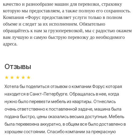
качество и разнообразие машин для перевозки, страховку
которую мы предоставляем, а также полную его сохранность.
Компания «Форус предоставляет услуги только в полном
объеме и следит за их исполнением. Обязательно
обращайтесь к нам за грузоперевозкой, мы с радостью окажем
вам лучшую и самую быструю перевозку до необходимого
адреса.
Отзывы
Хотела бы поделиться отзывом о компании Форус которая
Я 
находится в Санкт-Петербурге. Обращалась в нее, когда
мн
нужно было перевезти мебель из квартиры. Отнеслись
То
очень ответственно к поставленной задаче, машина была
пр
подана быстро, цены оказались весьма доступные. Мебель
сл
была перевезена аккуратно, в общем все было доставлено в
А
хорошем состоянии. Спасибо компании за прекрасную