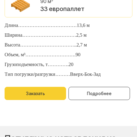
90 м
33 европаллет
Длина………………………………13,6 м
Д
Ширина……………………………2,5 м
Ш
Высота……………………………..2,7 м
В
Объем, м³………………………….90
О
Грузоподъемность, т………….20
Г
Тип погрузки/разгрузки………Вверх-Бок-Зад
Т
Заказать
Подробнее