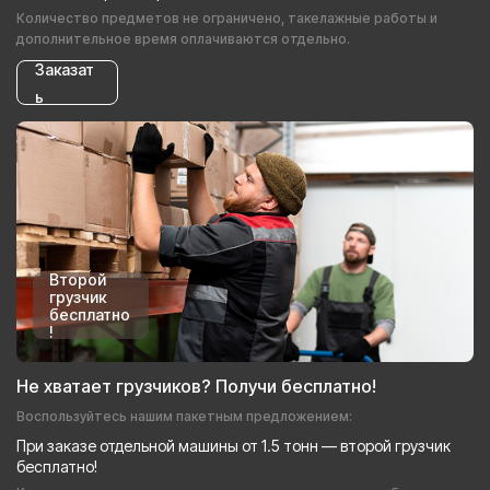
Количество предметов не ограничено, такелажные работы и
дополнительное время оплачиваются отдельно.
Заказат
ь
Второй
грузчик
бесплатно
!
Не хватает грузчиков? Получи бесплатно!
Воспользуйтесь нашим пакетным предложением:
При заказе отдельной машины от 1.5 тонн — второй грузчик
бесплатно!