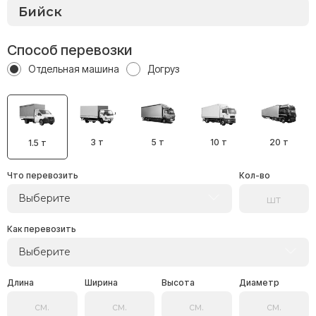
Способ перевозки
Отдельная машина
Догруз
3 т
5 т
10 т
20 т
1.5 т
Что перевозить
Кол-во
Выберите
Как перевозить
Выберите
Длина
Ширина
Высота
Диаметр