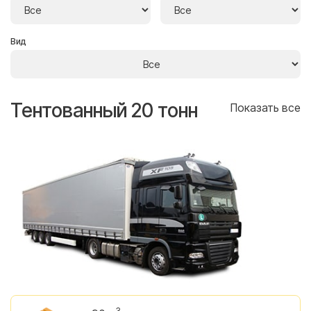
Вид
Тентованный 20 тонн
Т
се
Показать все
3