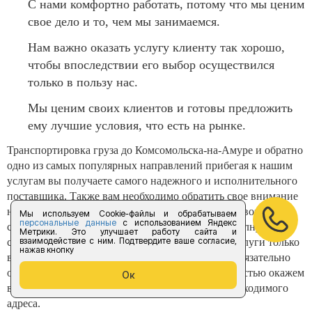
С нами комфортно работать, потому что мы ценим
свое дело и то, чем мы занимаемся.
Нам важно оказать услугу клиенту так хорошо,
чтобы впоследствии его выбор осуществился
только в пользу нас.
Мы ценим своих клиентов и готовы предложить
ему лучшие условия, что есть на рынке.
Транспортировка груза до Комсомольска-на-Амуре и обратно
одно из самых популярных направлений прибегая к нашим
услугам вы получаете самого надежного и исполнительного
поставщика. Также вам необходимо обратить свое внимание
на наше качество и разнообразие машин для перевозки,
Мы используем Cookie-файлы и обрабатываем
персональные данные
с использованием Яндекс
страховку которую мы предоставляем, а также полную его
Метрики. Это улучшает работу сайта и
взаимодействие с ним. Подтвердите ваше согласие,
сохранность. Компания «Форус предоставляет услуги только
нажав кнопку
в полном объеме и следит за их исполнением. Обязательно
обращайтесь к нам за грузоперевозкой, мы с радостью окажем
Ок
вам лучшую и самую быструю перевозку до необходимого
адреса.