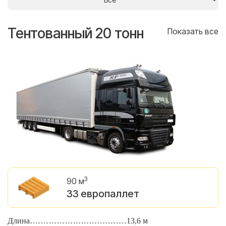
Тентованный 20 тонн
Т
се
Показать все
3
90 м
33 европаллет
Длина………………………………13,6 м
Д