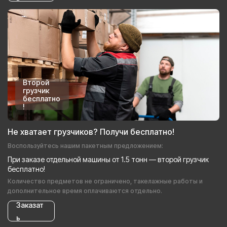
Второй
грузчик
бесплатно
!
Не хватает грузчиков? Получи бесплатно!
Воспользуйтесь нашим пакетным предложением:
При заказе отдельной машины от 1.5 тонн — второй грузчик
бесплатно!
Количество предметов не ограничено, такелажные работы и
дополнительное время оплачиваются отдельно.
Заказат
ь