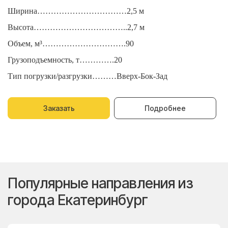
Ширина……………………………2,5 м
Ш
Высота……………………………..2,7 м
В
Объем, м³………………………….90
О
Грузоподъемность, т………….20
Г
Тип погрузки/разгрузки………Вверх-Бок-Зад
Т
Заказать
Подробнее
Популярные направления из
города Екатеринбург