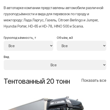
В автопарке компании представлены автомобили различной
грузоподъёмности и вида для перевозок по городу и
межгороду: Лада Ларгус, Газель, Citroen Berlingo и Jumper,
Hyundai Porter, HD-65 и HD-78, HINO 500 и Scania.
Грузоподъёмность, т
Объём, м3
Вид
Тентованный 20 тонн
Т
се
Показать все