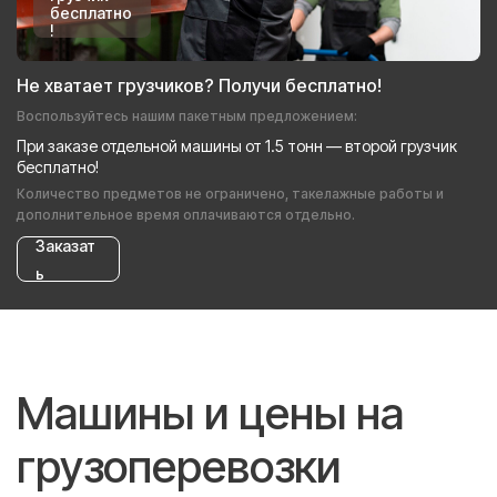
бесплатно
!
Не хватает грузчиков? Получи бесплатно!
Воспользуйтесь нашим пакетным предложением:
При заказе отдельной машины от 1.5 тонн — второй грузчик
бесплатно!
Количество предметов не ограничено, такелажные работы и
дополнительное время оплачиваются отдельно.
Заказат
ь
Машины и цены на
грузоперевозки