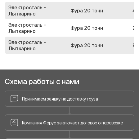
Электросталь -
Фура 20 тонн
42
Лыткарино
Электросталь -
Фура 20 тонн
26
Лыткарино
Электросталь -
Фура 20 тонн
98
Лыткарино
Схема работы с нами
Принимаем заявку на доставку груза
Компания Форус заключает договор о перевозке