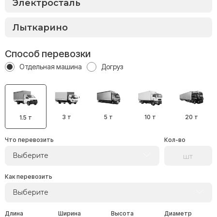
Способ перевозки
Отдельная машина
Догруз
3 т
5 т
10 т
20 т
1.5 т
Что перевозить
Кол-во
Выберите
Как перевозить
Выберите
Длина
Ширина
Высота
Диаметр