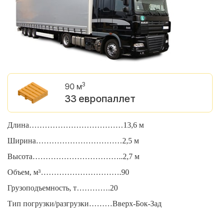
3
90 м
33 европаллет
Длина………………………………13,6 м
Д
Ширина……………………………2,5 м
Ш
Высота……………………………..2,7 м
В
Объем, м³………………………….90
О
Грузоподъемность, т………….20
Г
Тип погрузки/разгрузки………Вверх-Бок-Зад
Т