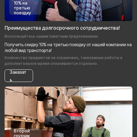
10% на
третью
поездку
Преимущества долгосрочного сотрудничества!
Воспользуйтесь нашим пакетным предложением:
Получить скидку 10% на третью поездку от нашей компании на
любой вид транспорта!
Количество предметов не ограничено, такелажные работы и
дополнительное время оплачиваются отдельно.
Заказат
ь
Второй
грузчик