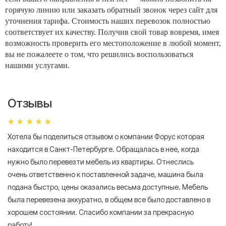
горячую линию или заказать обратный звонок через сайт для
уточнения тарифа. Стоимость наших перевозок полностью
соответствует их качеству. Получив свой товар вовремя, имея
возможность проверить его местоположение в любой момент,
вы не пожалеете о том, что решились воспользоваться
нашими услугами.
Отзывы
Хотела бы поделиться отзывом о компании Форус которая
Я 
находится в Санкт-Петербурге. Обращалась в нее, когда
мн
нужно было перевезти мебель из квартиры. Отнеслись
То
очень ответственно к поставленной задаче, машина была
пр
подана быстро, цены оказались весьма доступные. Мебель
сл
была перевезена аккуратно, в общем все было доставлено в
А
хорошем состоянии. Спасибо компании за прекрасную
работу!