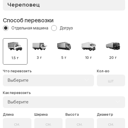
Способ перевозки
Отдельная машина
Догруз
3 т
5 т
10 т
20 т
1.5 т
Что перевозить
Кол-во
Выберите
Как перевозить
Выберите
Длина
Ширина
Высота
Диаметр