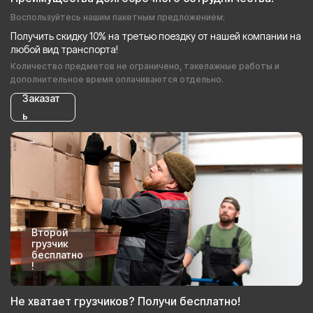
Воспользуйтесь нашим пакетным предложением:
Получить скидку 10% на третью поездку от нашей компании на
любой вид транспорта!
Количество предметов не ограничено, такелажные работы и
дополнительное время оплачиваются отдельно.
Заказат
ь
Второй
грузчик
бесплатно
!
Не хватает грузчиков? Получи бесплатно!