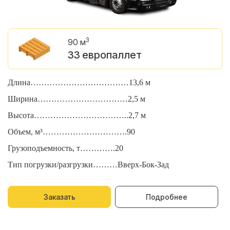
3
90 м
33 европаллет
Длина………………………………13,6 м
Д
Ширина……………………………2,5 м
Ш
Высота……………………………..2,7 м
В
Объем, м³………………………….90
О
Грузоподъемность, т………….20
Г
Тип погрузки/разгрузки………Вверх-Бок-Зад
Т
Заказать
Подробнее