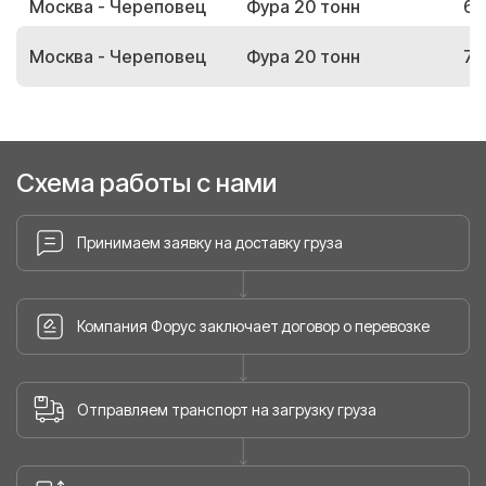
Москва - Череповец
Фура 20 тонн
65
Москва - Череповец
Фура 20 тонн
72
Схема работы с нами
Принимаем заявку на доставку груза
Компания Форус заключает договор о перевозке
Отправляем транспорт на загрузку груза