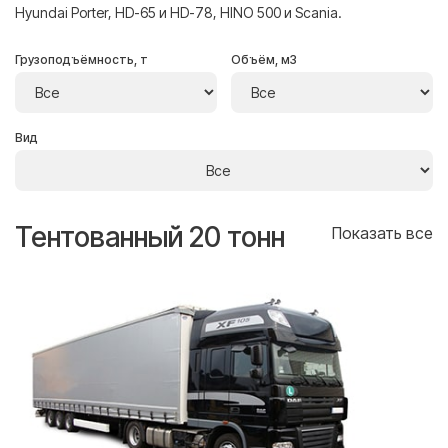
Hyundai Porter, HD-65 и HD-78, HINO 500 и Scania.
Грузоподъёмность, т
Объём, м3
Вид
Тентованный 20 тонн
Т
се
Показать все