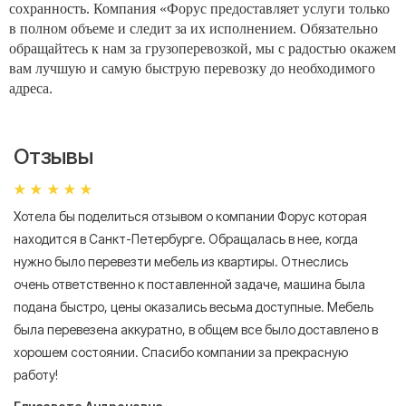
сохранность. Компания «Форус предоставляет услуги только
в полном объеме и следит за их исполнением. Обязательно
обращайтесь к нам за грузоперевозкой, мы с радостью окажем
вам лучшую и самую быструю перевозку до необходимого
адреса.
Отзывы
Хотела бы поделиться отзывом о компании Форус которая
Я 
находится в Санкт-Петербурге. Обращалась в нее, когда
мн
нужно было перевезти мебель из квартиры. Отнеслись
То
очень ответственно к поставленной задаче, машина была
пр
подана быстро, цены оказались весьма доступные. Мебель
сл
была перевезена аккуратно, в общем все было доставлено в
А
хорошем состоянии. Спасибо компании за прекрасную
работу!