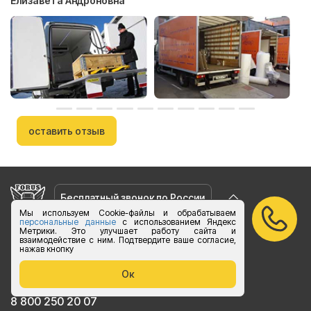
Елизавета Андроновна
оставить отзыв
Бесплатный звонок по России
Мы используем Cookie-файлы и обрабатываем
персональные данные
с использованием Яндекс
vk.com/foruslogistics
Метрики. Это улучшает работу сайта и
взаимодействие с ним. Подтвердите ваше согласие,
Присоединяйтесь
нажав кнопку
zakaz@foruslogistics.ru
Ок
Пишите по всем вопросаи
8 800 250 20 07