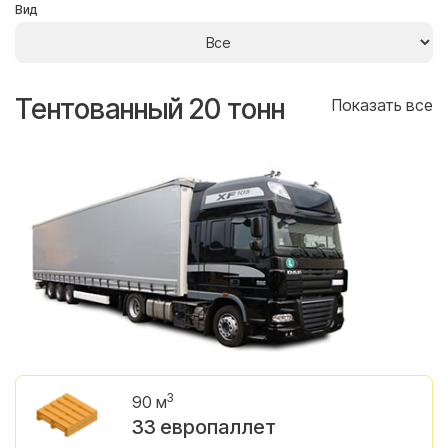
Вид
Тентованный 20 тонн
Т
се
Показать все
3
90 м
33 европаллет