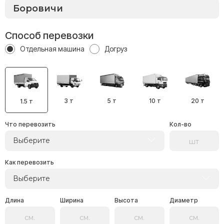
Способ перевозки
Отдельная машина
Догруз
3 т
5 т
10 т
20 т
1.5 т
Что перевозить
Кол-во
Выберите
Как перевозить
Выберите
Длина
Ширина
Высота
Диаметр