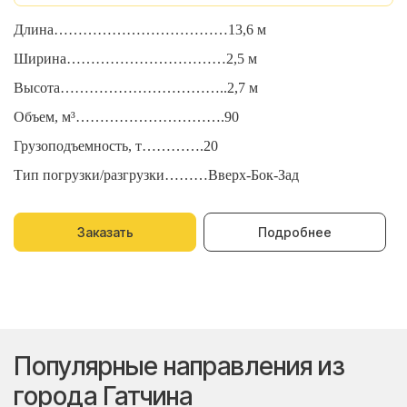
Длина………………………………13,6 м
Д
Ширина……………………………2,5 м
Ш
Высота……………………………..2,7 м
В
Объем, м³………………………….90
О
Грузоподъемность, т………….20
Г
Тип погрузки/разгрузки………Вверх-Бок-Зад
Т
Заказать
Подробнее
Популярные направления из
города Гатчина