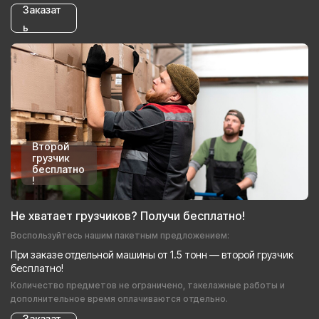
Заказат
ь
Второй
грузчик
бесплатно
!
Не хватает грузчиков? Получи бесплатно!
Воспользуйтесь нашим пакетным предложением:
При заказе отдельной машины от 1.5 тонн — второй грузчик
бесплатно!
Количество предметов не ограничено, такелажные работы и
дополнительное время оплачиваются отдельно.
Заказат