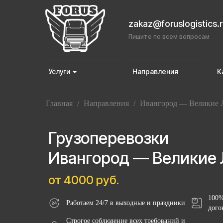
zakaz@foruslogistics.
Пишите по всем вопросам
Услуги
Направления
К
Главная
/
Направления
/
Ивангород — Великие 
Грузоперевозки
Ивангород — Великие 
от 4000 руб.
100%
Работаем 24/7 в выходные и праздники
дого
Строгое соблюдение всех требований и