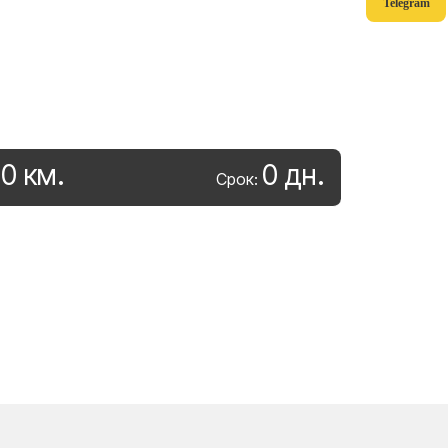
Telegram
0
км
.
0
дн
.
:
Срок: