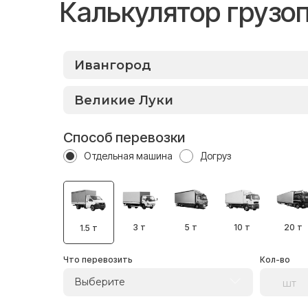
Калькулятор грузо
Способ перевозки
Отдельная машина
Догруз
3 т
5 т
10 т
20 т
1.5 т
Что перевозить
Кол-во
Выберите