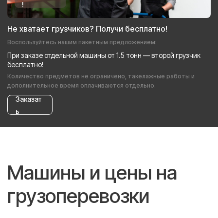
!
Не хватает грузчиков? Получи бесплатно!
Воспользуйтесь нашим пакетным предложением:
При заказе отдельной машины от 1.5 тонн — второй грузчик
бесплатно!
Количество предметов не ограничено, такелажные работы и
дополнительное время оплачиваются отдельно.
Заказат
ь
Машины и цены на
грузоперевозки