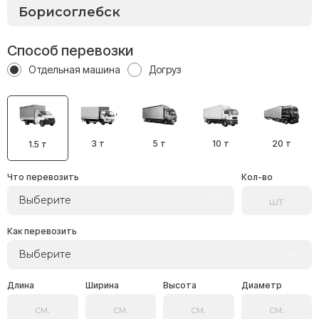
Способ перевозки
Отдельная машина
Догруз
3 т
5 т
10 т
20 т
1.5 т
Что перевозить
Кол-во
Выберите
Как перевозить
Выберите
Длина
Ширина
Высота
Диаметр