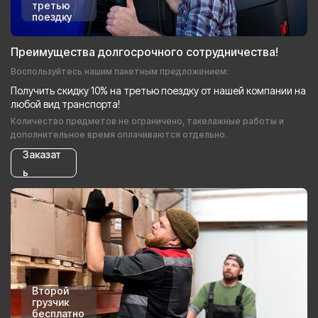
третью
поездку
Преимущества долгосрочного сотрудничества!
Воспользуйтесь нашим пакетным предложением:
Получить скидку 10% на третью поездку от нашей компании на
любой вид транспорта!
Количество предметов не ограничено, такелажные работы и
дополнительное время оплачиваются отдельно.
Заказат
ь
Второй
грузчик
бесплатно