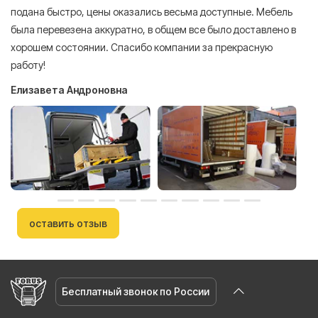
подана быстро, цены оказались весьма доступные. Мебель
сл
была перевезена аккуратно, в общем все было доставлено в
А
хорошем состоянии. Спасибо компании за прекрасную
работу!
Елизавета Андроновна
оставить отзыв
Бесплатный звонок по России