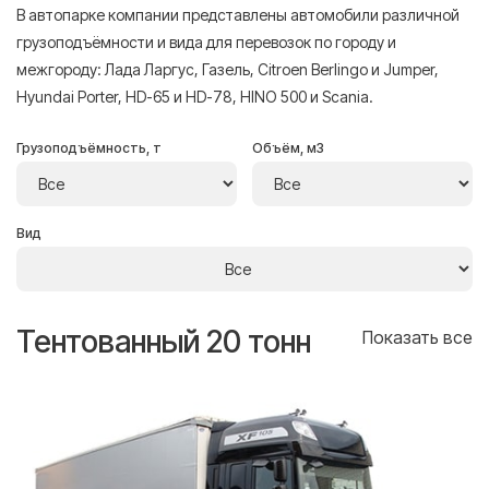
В автопарке компании представлены автомобили различной
грузоподъёмности и вида для перевозок по городу и
межгороду: Лада Ларгус, Газель, Citroen Berlingo и Jumper,
Hyundai Porter, HD-65 и HD-78, HINO 500 и Scania.
Грузоподъёмность, т
Объём, м3
Вид
Тентованный 20 тонн
Т
се
Показать все