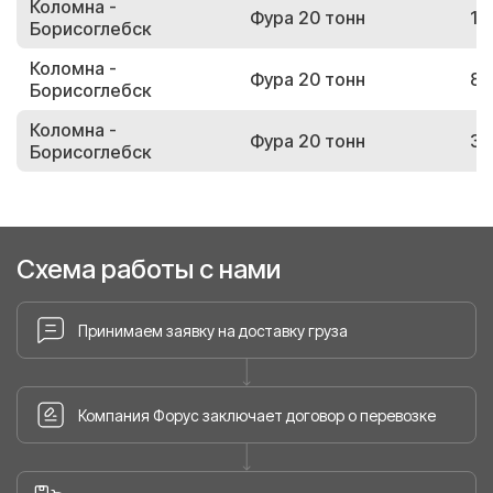
Коломна -
Фура 20 тонн
14
Борисоглебск
Коломна -
Фура 20 тонн
89
Борисоглебск
Коломна -
Фура 20 тонн
36
Борисоглебск
Схема работы с нами
Принимаем заявку на доставку груза
Компания Форус заключает договор о перевозке