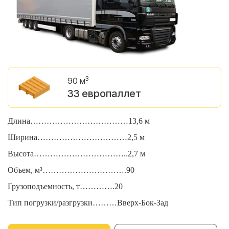
3
90 м
33 европаллет
Длина………………………………13,6 м
Д
Ширина……………………………2,5 м
Ш
Высота……………………………..2,7 м
В
Объем, м³………………………….90
О
Грузоподъемность, т………….20
Г
Тип погрузки/разгрузки………Вверх-Бок-Зад
Т