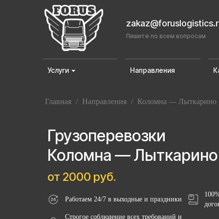
zakaz@foruslogistics.
Пишите по всем вопросам
Услуги
Направления
К
Главная
/
Направления
/
Коломна — Лыткарино
Грузоперевозки
Коломна — Лыткарино
от 2000 руб.
100%
Работаем 24/7 в выходные и праздники
дого
Строгое соблюдение всех требований и