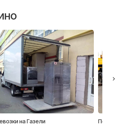
ино
евозки на Газели
Перевозка