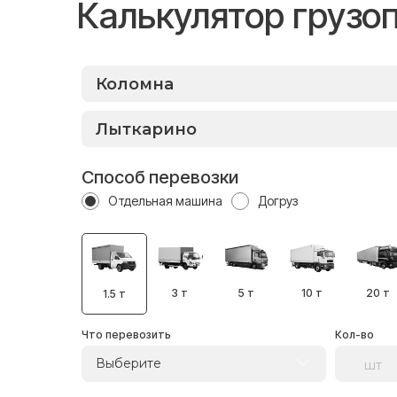
Калькулятор грузо
Способ перевозки
Отдельная машина
Догруз
3 т
5 т
10 т
20 т
1.5 т
Что перевозить
Кол-во
Выберите