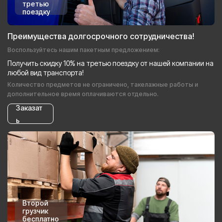
третью
поездку
Преимущества долгосрочного сотрудничества!
Воспользуйтесь нашим пакетным предложением:
Получить скидку 10% на третью поездку от нашей компании на
любой вид транспорта!
Количество предметов не ограничено, такелажные работы и
дополнительное время оплачиваются отдельно.
Заказат
ь
Второй
грузчик
бесплатно