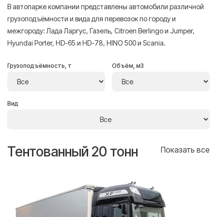
В автопарке компании представлены автомобили различной
грузоподъёмности и вида для перевозок по городу и
межгороду: Лада Ларгус, Газель, Citroen Berlingo и Jumper,
Hyundai Porter, HD-65 и HD-78, HINO 500 и Scania.
Грузоподъёмность, т
Объём, м3
Вид
Тентованный 20 тонн
Т
се
Показать все