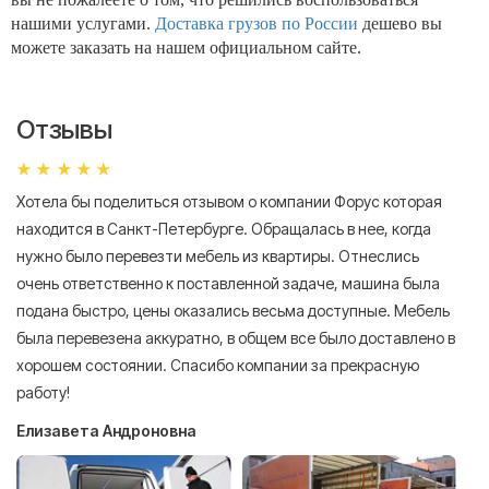
нашими услугами.
Доставка грузов по России
дешево вы
можете заказать на нашем официальном сайте.
Отзывы
Хотела бы поделиться отзывом о компании Форус которая
Я 
находится в Санкт-Петербурге. Обращалась в нее, когда
мн
нужно было перевезти мебель из квартиры. Отнеслись
То
очень ответственно к поставленной задаче, машина была
пр
подана быстро, цены оказались весьма доступные. Мебель
сл
была перевезена аккуратно, в общем все было доставлено в
А
хорошем состоянии. Спасибо компании за прекрасную
работу!
Елизавета Андроновна