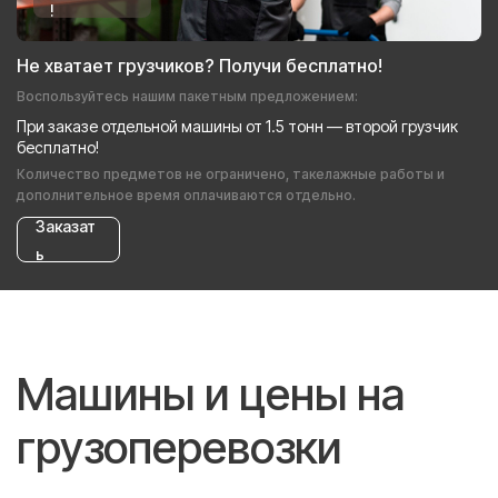
!
Не хватает грузчиков? Получи бесплатно!
Воспользуйтесь нашим пакетным предложением:
При заказе отдельной машины от 1.5 тонн — второй грузчик
бесплатно!
Количество предметов не ограничено, такелажные работы и
дополнительное время оплачиваются отдельно.
Заказат
ь
Машины и цены на
грузоперевозки