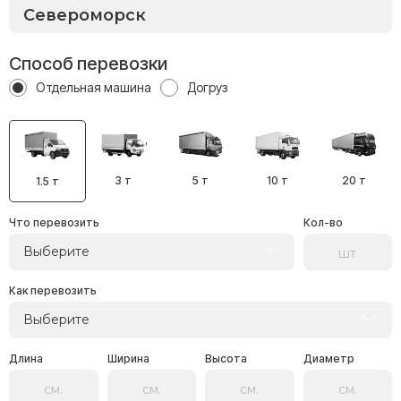
Способ перевозки
Отдельная машина
Догруз
3 т
5 т
10 т
20 т
1.5 т
Что перевозить
Кол-во
Выберите
Как перевозить
Выберите
Длина
Ширина
Высота
Диаметр