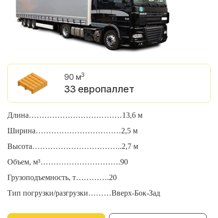
3
90 м
33 европаллет
Длина………………………………13,6 м
Д
Ширина……………………………2,5 м
Ш
Высота……………………………..2,7 м
В
Объем, м³………………………….90
О
Грузоподъемность, т………….20
Г
Тип погрузки/разгрузки………Вверх-Бок-Зад
Т