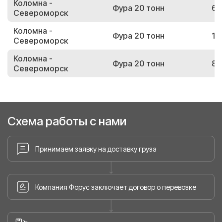
Коломна -
Фура 20 тонн
66
Североморск
Коломна -
Фура 20 тонн
13
Североморск
Коломна -
Фура 20 тонн
87
Североморск
Схема работы с нами
Принимаем заявку на доставку груза
Компания Форус заключает договор о перевозке