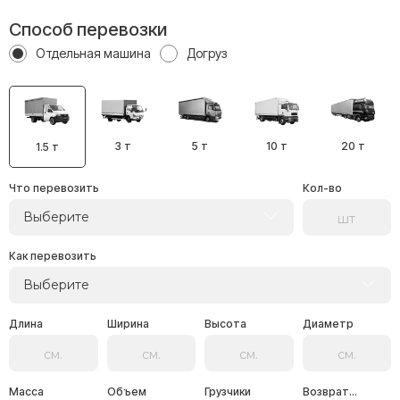
Способ перевозки
Отдельная машина
Догруз
3 т
5 т
10 т
20 т
1.5 т
Что перевозить
Кол-во
Выберите
Как перевозить
Выберите
Длина
Ширина
Высота
Диаметр
Масса
Объем
Грузчики
Возврат...