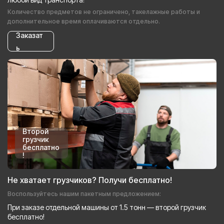
Количество предметов не ограничено, такелажные работы и
дополнительное время оплачиваются отдельно.
Заказат
ь
Второй
грузчик
бесплатно
!
Не хватает грузчиков? Получи бесплатно!
Воспользуйтесь нашим пакетным предложением:
При заказе отдельной машины от 1.5 тонн — второй грузчик
бесплатно!