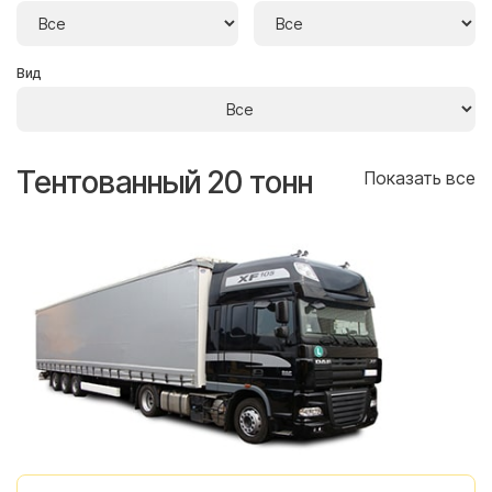
Вид
Тентованный 20 тонн
Т
се
Показать все