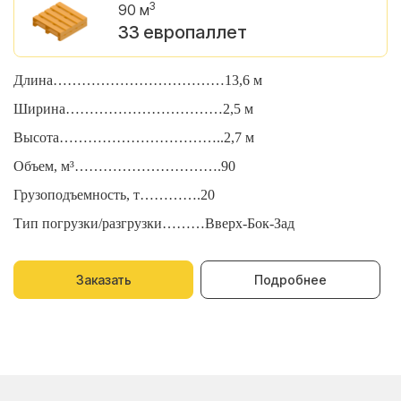
3
90 м
33 европаллет
Длина………………………………13,6 м
Д
Ширина……………………………2,5 м
Ш
Высота……………………………..2,7 м
В
Объем, м³………………………….90
О
Грузоподъемность, т………….20
Г
Тип погрузки/разгрузки………Вверх-Бок-Зад
Т
Заказать
Подробнее