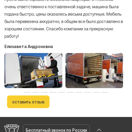
очень ответственно к поставленной задаче, машина была
пр
подана быстро, цены оказались весьма доступные. Мебель
сл
была перевезена аккуратно, в общем все было доставлено в
А
хорошем состоянии. Спасибо компании за прекрасную
работу!
Елизавета Андроновна
оставить отзыв
Бесплатный звонок по России