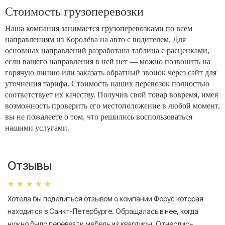
Стоимость грузоперевозки
Наша компания занимается грузоперевозками по всем
направлениям из Королёва на авто с водителем. Для
основных направлений разработана таблица с расценками,
если вашего направления в ней нет — можно позвонить на
горячую линию или заказать обратный звонок через сайт для
уточнения тарифа. Стоимость наших перевозок полностью
соответствует их качеству. Получив свой товар вовремя, имея
возможность проверить его местоположение в любой момент,
вы не пожалеете о том, что решились воспользоваться
нашими услугами.
Отзывы
Хотела бы поделиться отзывом о компании Форус которая
Я 
находится в Санкт-Петербурге. Обращалась в нее, когда
мн
нужно было перевезти мебель из квартиры. Отнеслись
То