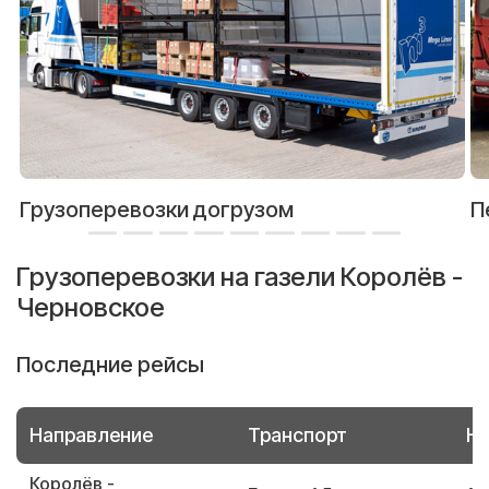
Грузоперевозки догрузом
П
Грузоперевозки на газели Королёв -
Черновское
Последние рейсы
Направление
Транспорт
Но
Королёв -