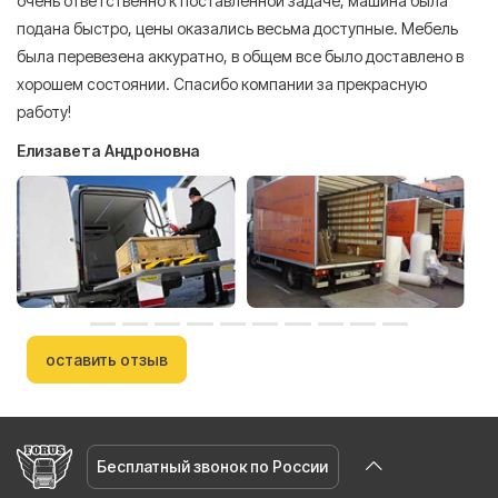
очень ответственно к поставленной задаче, машина была
пр
подана быстро, цены оказались весьма доступные. Мебель
сл
была перевезена аккуратно, в общем все было доставлено в
А
хорошем состоянии. Спасибо компании за прекрасную
работу!
Елизавета Андроновна
оставить отзыв
Бесплатный звонок по России