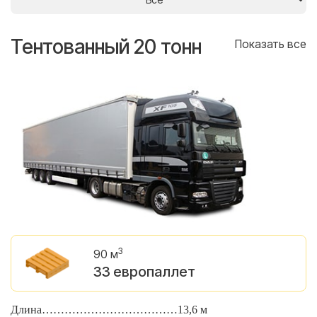
Тентованный 20 тонн
Т
се
Показать все
3
90 м
33 европаллет
Длина………………………………13,6 м
Д