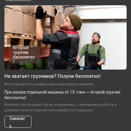
Второй
грузчик
бесплатно
!
Не хватает грузчиков? Получи бесплатно!
Воспользуйтесь нашим пакетным предложением:
При заказе отдельной машины от 1.5 тонн — второй грузчик
бесплатно!
Количество предметов не ограничено, такелажные работы и
дополнительное время оплачиваются отдельно.
Заказат
ь