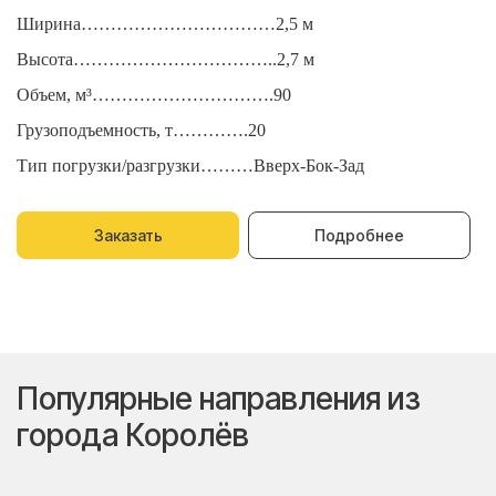
Ширина……………………………2,5 м
Ш
Высота……………………………..2,7 м
В
Объем, м³………………………….90
О
Грузоподъемность, т………….20
Г
Тип погрузки/разгрузки………Вверх-Бок-Зад
Т
Заказать
Подробнее
Популярные направления из
города Королёв