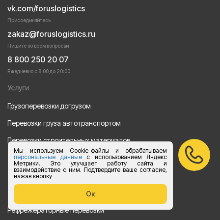
vk.com/foruslogistics
Присоединяйтесь
zakaz@foruslogistics.ru
Пишите по всем вопросаи
8 800 250 20 07
Ежедневно с 8:00 до 20:00
Услуги
Грузоперевозки догрузом
Перевозки груза автотранспортом
Перевозки строительных материалов
Мы используем Cookie-файлы и обрабатываем
Перевозка оборудования
персональные данные
с использованием Яндекс
Метрики. Это улучшает работу сайта и
взаимодействие с ним. Подтвердите ваше согласие,
Перевозка продуктов питания
нажав кнопку
Переезд
Ок
Рефрежераторные перевозки