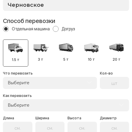
Способ перевозки
Отдельная машина
Догруз
3 т
5 т
10 т
20 т
1.5 т
Что перевозить
Кол-во
Выберите
Как перевозить
Выберите
Длина
Ширина
Высота
Диаметр