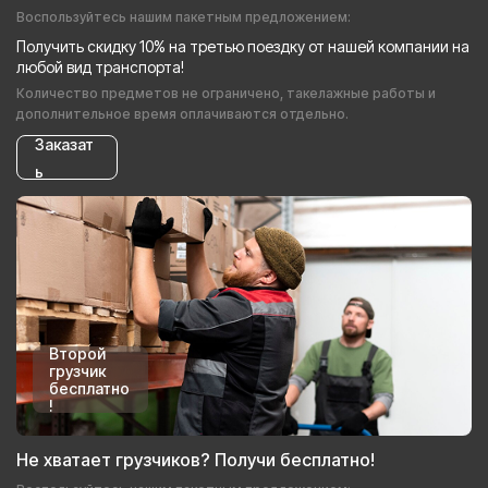
Воспользуйтесь нашим пакетным предложением:
Получить скидку 10% на третью поездку от нашей компании на
любой вид транспорта!
Количество предметов не ограничено, такелажные работы и
дополнительное время оплачиваются отдельно.
Заказат
ь
Второй
грузчик
бесплатно
!
Не хватает грузчиков? Получи бесплатно!