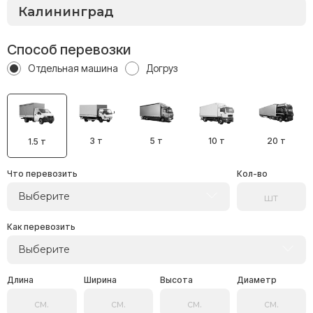
Способ перевозки
Отдельная машина
Догруз
3 т
5 т
10 т
20 т
1.5 т
Что перевозить
Кол-во
Выберите
Как перевозить
Выберите
Длина
Ширина
Высота
Диаметр