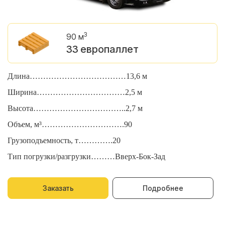
3
90 м
33 европаллет
Длина………………………………13,6 м
Д
Ширина……………………………2,5 м
Ш
Высота……………………………..2,7 м
В
Объем, м³………………………….90
О
Грузоподъемность, т………….20
Г
Тип погрузки/разгрузки………Вверх-Бок-Зад
Т
Заказать
Подробнее