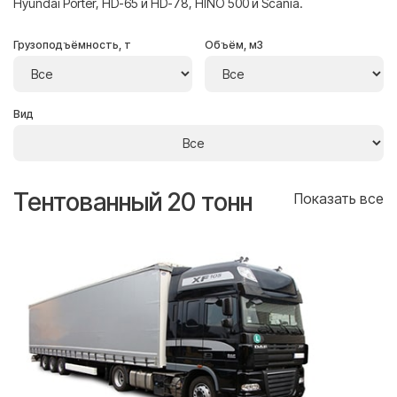
Hyundai Porter, HD-65 и HD-78, HINO 500 и Scania.
Грузоподъёмность, т
Объём, м3
Вид
Тентованный 20 тонн
Т
се
Показать все