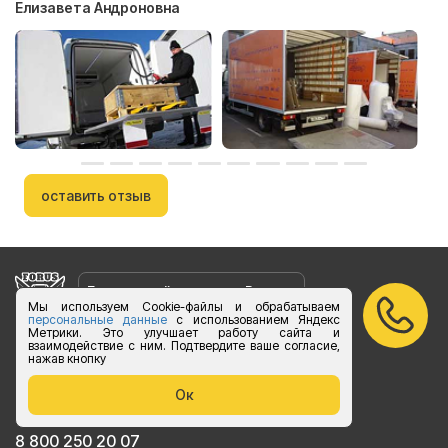
Елизавета Андроновна
оставить отзыв
Бесплатный звонок по России
Мы используем Cookie-файлы и обрабатываем
персональные данные
с использованием Яндекс
Метрики. Это улучшает работу сайта и
vk.com/foruslogistics
взаимодействие с ним. Подтвердите ваше согласие,
нажав кнопку
Присоединяйтесь
zakaz@foruslogistics.ru
Ок
Пишите по всем вопросаи
8 800 250 20 07