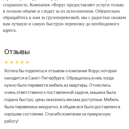
сохранность. Компания «Форус предоставляет услуги только
в полном объеме и следит за их исполнением. Обязательно
обращайтесь к нам за грузоперевозкой, мы с радостью окажем
вам лучшую и самую быструю перевозку до необходимого
адреса.
Отзывы
Хотела бы поделиться отзывом о компании Форус которая
Я 
находится в Санкт-Петербурге. Обращалась в нее, когда
мн
нужно было перевезти мебель из квартиры. Отнеслись
То
очень ответственно к поставленной задаче, машина была
пр
подана быстро, цены оказались весьма доступные. Мебель
сл
была перевезена аккуратно, в общем все было доставлено в
А
хорошем состоянии. Спасибо компании за прекрасную
работу!