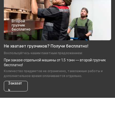
Второй
грузчик
бесплатно
!
Не хватает грузчиков? Получи бесплатно!
Воспользуйтесь нашим пакетным предложением:
При заказе отдельной машины от 1.5 тонн — второй грузчик
бесплатно!
Количество предметов не ограничено, такелажные работы и
дополнительное время оплачиваются отдельно.
Заказат
ь