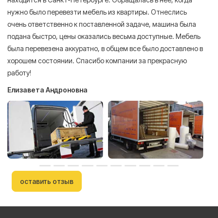
нужно было перевезти мебель из квартиры. Отнеслись
То
очень ответственно к поставленной задаче, машина была
пр
подана быстро, цены оказались весьма доступные. Мебель
сл
была перевезена аккуратно, в общем все было доставлено в
А
хорошем состоянии. Спасибо компании за прекрасную
работу!
Елизавета Андроновна
оставить отзыв