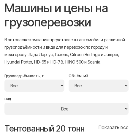
Машины и цены на
грузоперевозки
В автопарке компании представлены автомобили различной
грузоподъёмности и вида для перевозок по городу и
межгороду: Лада Ларгус, Газель, Citroen Berlingo и Jumper,
Hyundai Porter, HD-65 и HD-78, HINO 500 и Scania.
Грузоподъёмность, т
Объём, м3
Вид
Тентованный 20 тонн
Т
се
Показать все