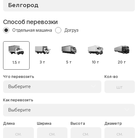
Способ перевозки
Отдельная машина
Догруз
3 т
5 т
10 т
20 т
1.5 т
Что перевозить
Кол-во
Выберите
Как перевозить
Выберите
Длина
Ширина
Высота
Диаметр