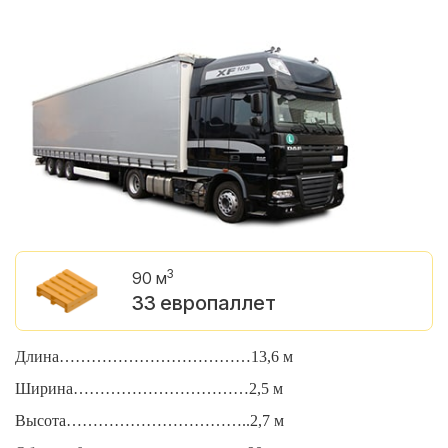
3
90 м
33 европаллет
Длина………………………………13,6 м
Д
Ширина……………………………2,5 м
Ш
Высота……………………………..2,7 м
В