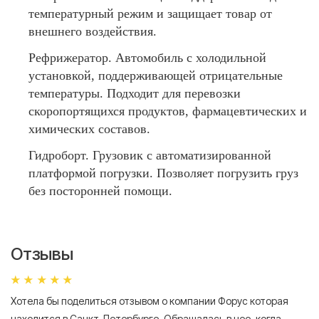
температурный режим и защищает товар от
внешнего воздействия.
Рефрижератор. Автомобиль с холодильной
установкой, поддерживающей отрицательные
температуры. Подходит для перевозки
скоропортящихся продуктов, фармацевтических и
химических составов.
Гидроборт. Грузовик с автоматизированной
платформой погрузки. Позволяет погрузить груз
без посторонней помощи.
Отзывы
Хотела бы поделиться отзывом о компании Форус которая
Я 
находится в Санкт-Петербурге. Обращалась в нее, когда
мн