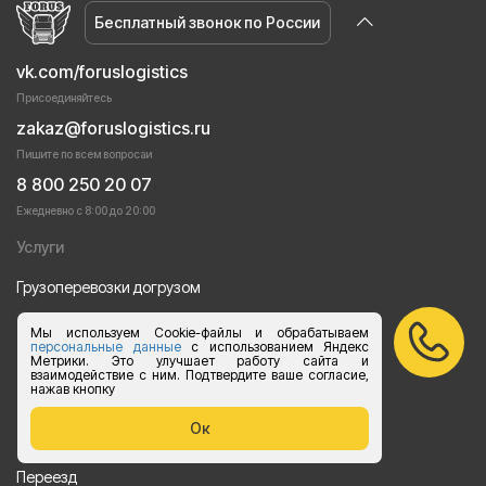
Бесплатный звонок по России
vk.com/foruslogistics
Присоединяйтесь
zakaz@foruslogistics.ru
Пишите по всем вопросаи
8 800 250 20 07
Ежедневно с 8:00 до 20:00
Услуги
Грузоперевозки догрузом
Перевозки груза автотранспортом
Мы используем Cookie-файлы и обрабатываем
персональные данные
с использованием Яндекс
Метрики. Это улучшает работу сайта и
Перевозки строительных материалов
взаимодействие с ним. Подтвердите ваше согласие,
нажав кнопку
Перевозка оборудования
Ок
Перевозка продуктов питания
Переезд