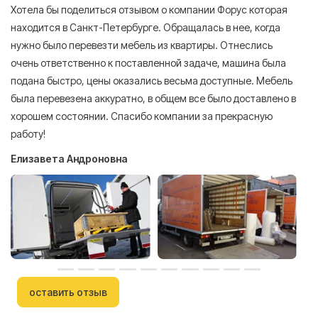
Хотела бы поделиться отзывом о компании Форус которая
Я 
находится в Санкт-Петербурге. Обращалась в нее, когда
мн
нужно было перевезти мебель из квартиры. Отнеслись
То
очень ответственно к поставленной задаче, машина была
пр
подана быстро, цены оказались весьма доступные. Мебель
сл
была перевезена аккуратно, в общем все было доставлено в
А
хорошем состоянии. Спасибо компании за прекрасную
работу!
Елизавета Андроновна
оставить отзыв