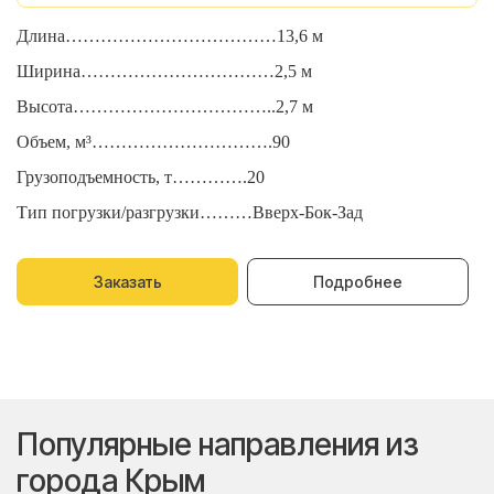
Длина………………………………13,6 м
Д
Ширина……………………………2,5 м
Ш
Высота……………………………..2,7 м
В
Объем, м³………………………….90
О
Грузоподъемность, т………….20
Г
Тип погрузки/разгрузки………Вверх-Бок-Зад
Т
Заказать
Подробнее
Популярные направления из
города Крым