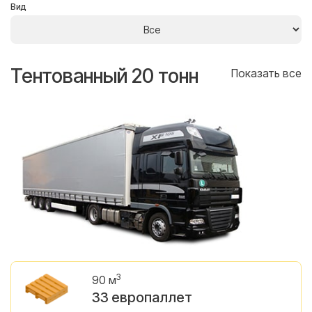
Вид
Тентованный 20 тонн
Т
се
Показать все
3
90 м
33 европаллет