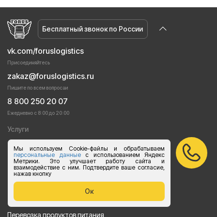
Бесплатный звонок по России
vk.com/foruslogistics
Присоединяйтесь
zakaz@foruslogistics.ru
Пишите по всем вопросаи
8 800 250 20 07
Ежедневно с 8:00 до 20:00
Услуги
Грузоперевозки догрузом
Мы используем Cookie-файлы и обрабатываем
персональные данные
с использованием Яндекс
Метрики. Это улучшает работу сайта и
Перевозки груза автотранспортом
взаимодействие с ним. Подтвердите ваше согласие,
нажав кнопку
Перевозки строительных материалов
Ок
Перевозка оборудования
Перевозка продуктов питания