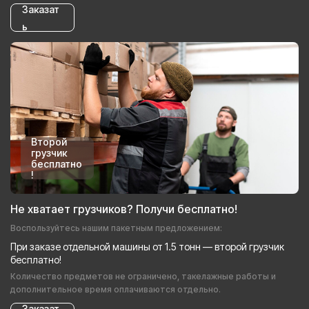
Заказат
ь
Второй
грузчик
бесплатно
!
Не хватает грузчиков? Получи бесплатно!
Воспользуйтесь нашим пакетным предложением:
При заказе отдельной машины от 1.5 тонн — второй грузчик
бесплатно!
Количество предметов не ограничено, такелажные работы и
дополнительное время оплачиваются отдельно.
Заказат