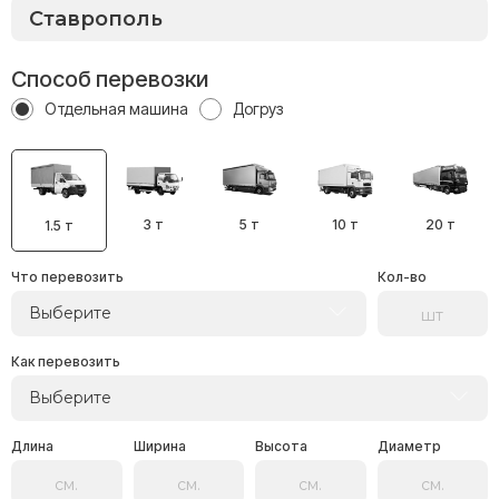
Способ перевозки
Отдельная машина
Догруз
3 т
5 т
10 т
20 т
1.5 т
Что перевозить
Кол-во
Выберите
Как перевозить
Выберите
Длина
Ширина
Высота
Диаметр