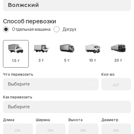
Способ перевозки
Отдельная машина
Догруз
3 т
5 т
10 т
20 т
1.5 т
Что перевозить
Кол-во
Выберите
Как перевозить
Выберите
Длина
Ширина
Высота
Диаметр