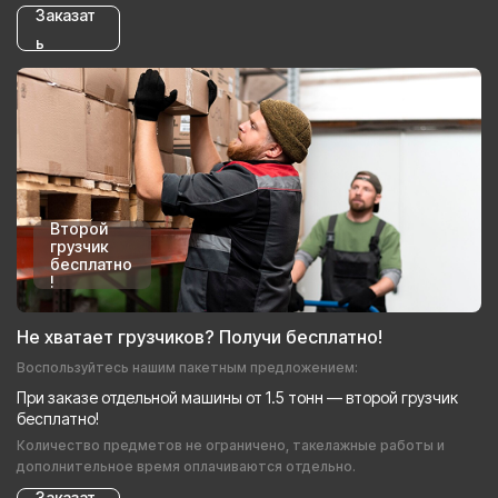
Заказат
ь
Второй
грузчик
бесплатно
!
Не хватает грузчиков? Получи бесплатно!
Воспользуйтесь нашим пакетным предложением:
При заказе отдельной машины от 1.5 тонн — второй грузчик
бесплатно!
Количество предметов не ограничено, такелажные работы и
дополнительное время оплачиваются отдельно.
Заказат