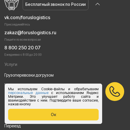
Бесплатный звонок по России
vk.com/foruslogistics
Присоединяйтесь
zakaz@foruslogistics.ru
Пишите по всем вопросаи
8 800 250 20 07
Ежедневно с 8:00 до 20:00
Услуги
Грузоперевозки догрузом
Перевозки груза автотранспортом
Мы используем Cookie-файлы и обрабатываем
персональные данные
с использованием Яндекс
Перевозки строительных материалов
Метрики. Это улучшает работу сайта и
взаимодействие с ним. Подтвердите ваше согласие,
нажав кнопку
Перевозка оборудования
Ок
Перевозка продуктов питания
Переезд