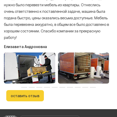
нужно было перевезти мебель из квартиры. Отнеслись
То
очень ответственно к поставленной задаче, машина была
пр
подана быстро, цены оказались весьма доступные. Мебель
сл
была перевезена аккуратно, в общем все было доставлено в
А
хорошем состоянии. Спасибо компании за прекрасную
работу!
Елизавета Андроновна
оставить отзыв