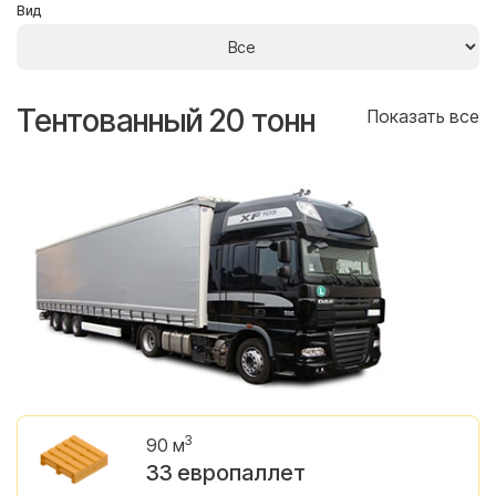
Вид
Тентованный 20 тонн
Т
се
Показать все
3
90 м
33 европаллет