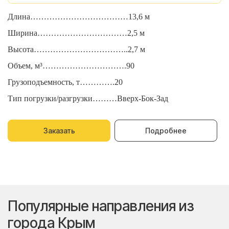
Длина………………………………13,6 м
Д
Ширина……………………………2,5 м
Ш
Высота……………………………..2,7 м
В
Объем, м³………………………….90
О
Грузоподъемность, т………….20
Г
Тип погрузки/разгрузки………Вверх-Бок-Зад
Т
Заказать
Подробнее
Популярные направления из
города Крым