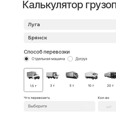
Калькулятор грузо
Способ перевозки
Отдельная машина
Догруз
3 т
5 т
10 т
20 т
1.5 т
Что перевозить
Кол-во
Выберите