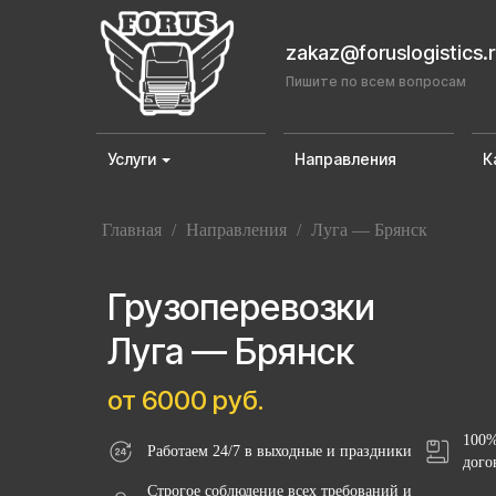
zakaz@foruslogistics.
Пишите по всем вопросам
Услуги
Направления
К
Главная
/
Направления
/
Луга — Брянск
Грузоперевозки
Луга — Брянск
от 6000 руб.
100%
Работаем 24/7 в выходные и праздники
дого
Строгое соблюдение всех требований и