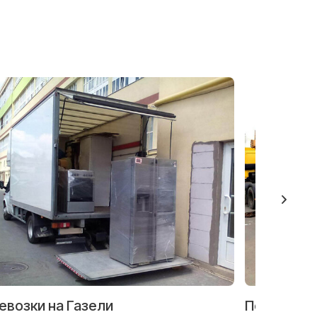
евозки на Газели
Перевозка