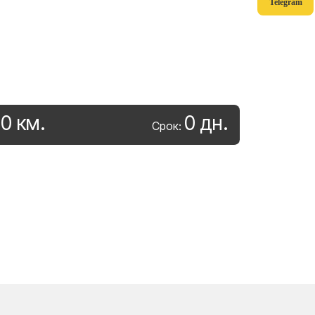
Telegram
0
км
.
0
дн
.
:
Срок: