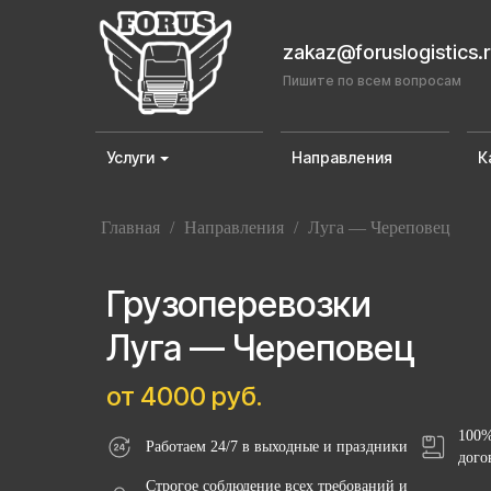
zakaz@foruslogistics.
Пишите по всем вопросам
Услуги
Направления
К
Главная
/
Направления
/
Луга — Череповец
Грузоперевозки
Луга — Череповец
от 4000 руб.
100%
Работаем 24/7 в выходные и праздники
дого
Строгое соблюдение всех требований и