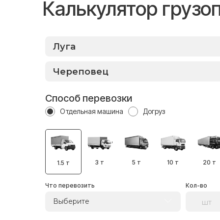
Калькулятор грузо
Способ перевозки
Отдельная машина
Догруз
3 т
5 т
10 т
20 т
1.5 т
Что перевозить
Кол-во
Выберите