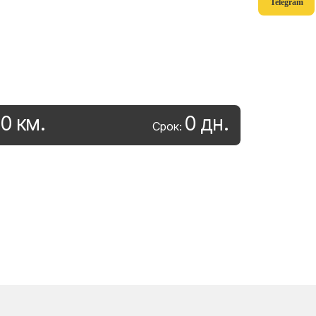
Telegram
0
км
.
0
дн
.
:
Срок: