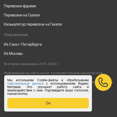
Перевозки фурами
Перевозки на Газели
Калькулятор перевозок на Газели
Направления
Из Санкт-Петербурга
Из Москвы
Все права защищены 2015-2026 г.
Информация на сайте носит ознакомительный характер и не
Мы используем Cookie-файлы и обрабатываем
является публичной офертой, определяемой положениями статьи
персональные данные
с использованием Яндекс
Метрики. Это улучшает работу сайта и
взаимодействие с ним. Подтвердите ваше согласие,
437 Гражданского кодекса РФ
нажав кнопку
Согласие на обработку персональных данных
Ок
Политика конфиденциальности