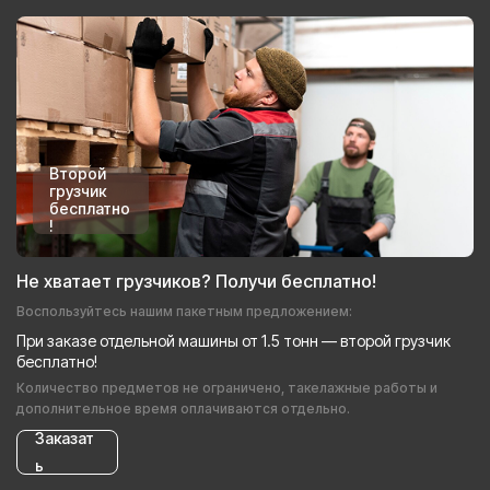
Второй
грузчик
бесплатно
!
Не хватает грузчиков? Получи бесплатно!
Воспользуйтесь нашим пакетным предложением:
При заказе отдельной машины от 1.5 тонн — второй грузчик
бесплатно!
Количество предметов не ограничено, такелажные работы и
дополнительное время оплачиваются отдельно.
Заказат
ь