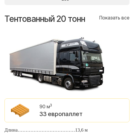
Тентованный 20 тонн
Т
се
Показать все
3
90 м
33 европаллет
Длина………………………………13,6 м
Д