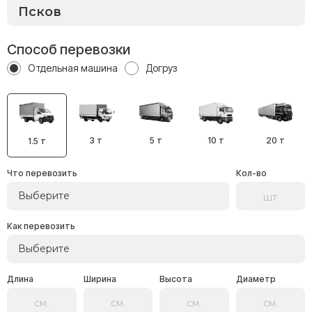
Способ перевозки
Отдельная машина
Догруз
3 т
5 т
10 т
20 т
1.5 т
Что перевозить
Кол-во
Выберите
Как перевозить
Выберите
Длина
Ширина
Высота
Диаметр