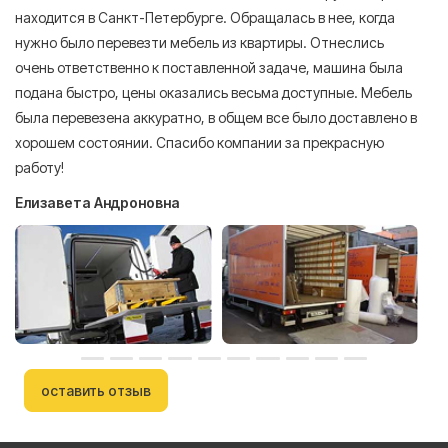
находится в Санкт-Петербурге. Обращалась в нее, когда
мн
нужно было перевезти мебель из квартиры. Отнеслись
То
очень ответственно к поставленной задаче, машина была
пр
подана быстро, цены оказались весьма доступные. Мебель
сл
была перевезена аккуратно, в общем все было доставлено в
А
хорошем состоянии. Спасибо компании за прекрасную
работу!
Елизавета Андроновна
оставить отзыв