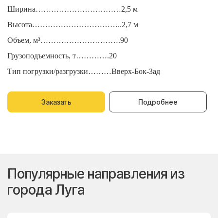
Ширина……………………………2,5 м
Ш
Высота……………………………..2,7 м
В
Объем, м³………………………….90
О
Грузоподъемность, т………….20
Г
Тип погрузки/разгрузки………Вверх-Бок-Зад
Т
Заказать
Подробнее
Популярные направления из
города Луга