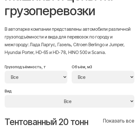
грузоперевозки
В автопарке компании представлены автомобили различной
грузоподъёмности и вида для перевозок по городу и
межгороду: Лада Ларгус, Газель, Citroen Berlingo и Jumper,
Hyundai Porter, HD-65 и HD-78, HINO 500 и Scania.
Грузоподъёмность, т
Объём, м3
Вид
Тентованный 20 тонн
Т
се
Показать все