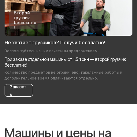
Второй
грузчик
бесплатно
!
Не хватает грузчиков? Получи бесплатно!
Воспользуйтесь нашим пакетным предложением:
При заказе отдельной машины от 1.5 тонн — второй грузчик
бесплатно!
Количество предметов не ограничено, такелажные работы и
дополнительное время оплачиваются отдельно.
Заказат
ь
Машины и цены на