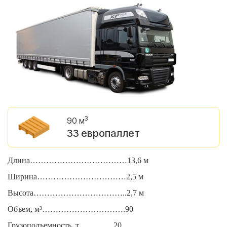
3
90 м
33 европаллет
Длина………………………………13,6 м
Д
Ширина……………………………2,5 м
Ш
Высота……………………………..2,7 м
В
Объем, м³………………………….90
О
Грузоподъемность, т………….20
Г