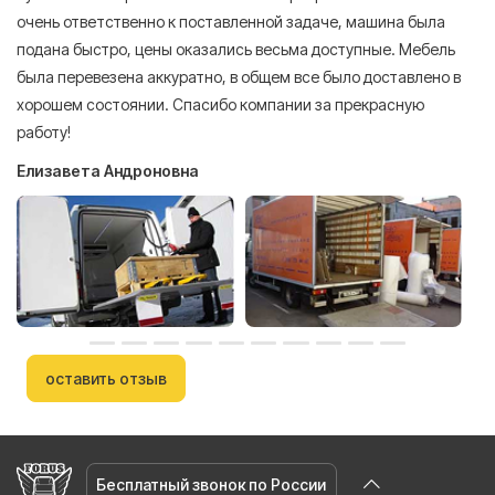
очень ответственно к поставленной задаче, машина была
пр
подана быстро, цены оказались весьма доступные. Мебель
сл
была перевезена аккуратно, в общем все было доставлено в
А
хорошем состоянии. Спасибо компании за прекрасную
работу!
Елизавета Андроновна
оставить отзыв
Бесплатный звонок по России