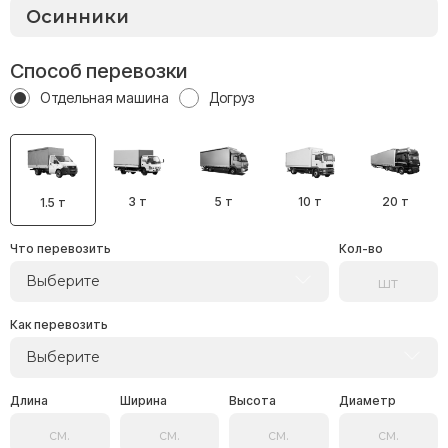
Способ перевозки
Отдельная машина
Догруз
3 т
5 т
10 т
20 т
1.5 т
Что перевозить
Кол-во
Выберите
Как перевозить
Выберите
Длина
Ширина
Высота
Диаметр