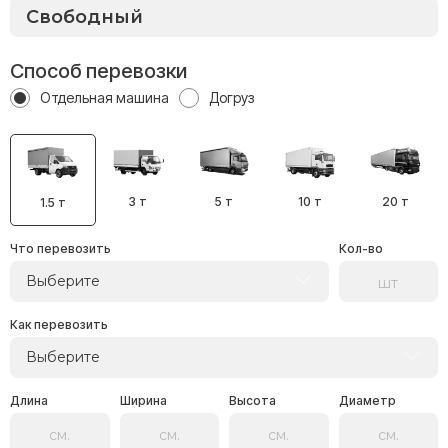
Способ перевозки
Отдельная машина
Догруз
3 т
5 т
10 т
20 т
1.5 т
Что перевозить
Кол-во
Выберите
Как перевозить
Выберите
Длина
Ширина
Высота
Диаметр