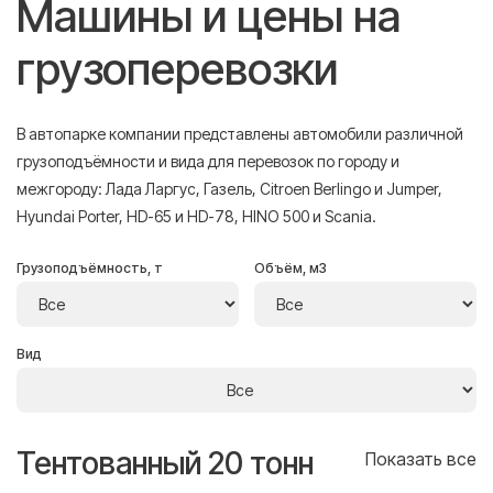
Машины и цены на
грузоперевозки
В автопарке компании представлены автомобили различной
грузоподъёмности и вида для перевозок по городу и
межгороду: Лада Ларгус, Газель, Citroen Berlingo и Jumper,
Hyundai Porter, HD-65 и HD-78, HINO 500 и Scania.
Грузоподъёмность, т
Объём, м3
Вид
Тентованный 20 тонн
Т
се
Показать все