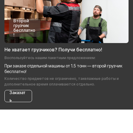
Второй
грузчик
бесплатно
!
Не хватает грузчиков? Получи бесплатно!
Воспользуйтесь нашим пакетным предложением:
При заказе отдельной машины от 1.5 тонн — второй грузчик
бесплатно!
Количество предметов не ограничено, такелажные работы и
дополнительное время оплачиваются отдельно.
Заказат
ь