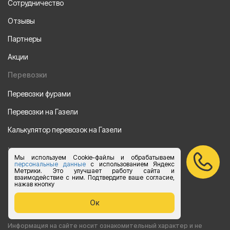
Сотрудничество
Отзывы
Партнеры
Акции
Перевозки
Перевозки фурами
Перевозки на Газели
Калькулятор перевозок на Газели
Направления
Мы используем Cookie-файлы и обрабатываем
персональные данные
с использованием Яндекс
Из Санкт-Петербурга
Метрики. Это улучшает работу сайта и
взаимодействие с ним. Подтвердите ваше согласие,
нажав кнопку
Из Москвы
Ок
Все права защищены 2015-2026 г.
Информация на сайте носит ознакомительный характер и не