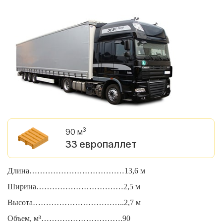
3
90 м
33 европаллет
Длина………………………………13,6 м
Д
Ширина……………………………2,5 м
Ш
Высота……………………………..2,7 м
В
Объем, м³………………………….90
О