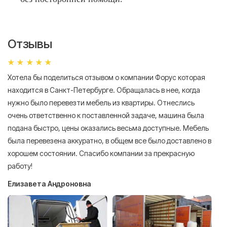
Отзывы
Хотела бы поделиться отзывом о компании Форус которая
Я 
находится в Санкт-Петербурге. Обращалась в нее, когда
мн
нужно было перевезти мебель из квартиры. Отнеслись
То
очень ответственно к поставленной задаче, машина была
пр
подана быстро, цены оказались весьма доступные. Мебель
сл
была перевезена аккуратно, в общем все было доставлено в
А
хорошем состоянии. Спасибо компании за прекрасную
работу!
Елизавета Андроновна