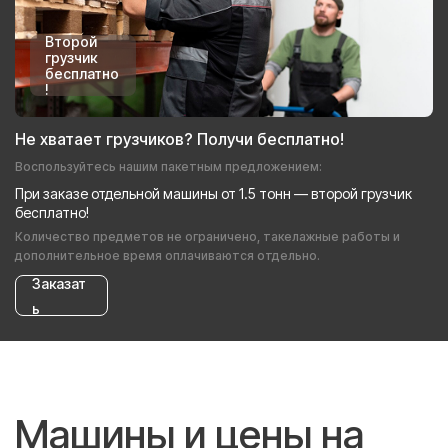
Второй
грузчик
бесплатно
!
Не хватает грузчиков? Получи бесплатно!
Воспользуйтесь нашим пакетным предложением:
При заказе отдельной машины от 1.5 тонн — второй грузчик
бесплатно!
Количество предметов не ограничено, такелажные работы и
дополнительное время оплачиваются отдельно.
Заказат
ь
Машины и цены на