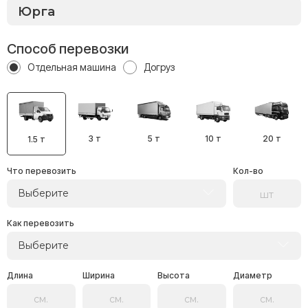
Способ перевозки
Отдельная машина
Догруз
3 т
5 т
10 т
20 т
1.5 т
Что перевозить
Кол-во
Выберите
Как перевозить
Выберите
Длина
Ширина
Высота
Диаметр