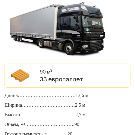
3
90 м
33 европаллет
Длина………………………………13,6 м
Д
Ширина……………………………2,5 м
Ш
Высота……………………………..2,7 м
В
Объем, м³………………………….90
О
Грузоподъемность, т………….20
Г