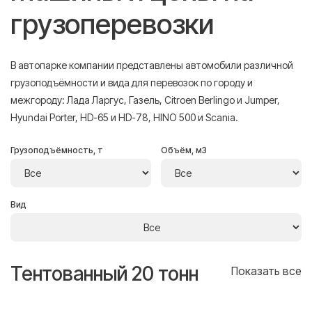
грузоперевозки
В автопарке компании представлены автомобили различной
грузоподъёмности и вида для перевозок по городу и
межгороду: Лада Ларгус, Газель, Citroen Berlingo и Jumper,
Hyundai Porter, HD-65 и HD-78, HINO 500 и Scania.
Грузоподъёмность, т
Объём, м3
Вид
Тентованный 20 тонн
Т
се
Показать все