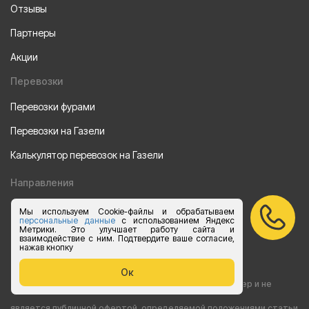
Отзывы
Партнеры
Акции
Перевозки
Перевозки фурами
Перевозки на Газели
Калькулятор перевозок на Газели
Направления
Из Санкт-Петербурга
Мы используем Cookie-файлы и обрабатываем
персональные данные
с использованием Яндекс
Метрики. Это улучшает работу сайта и
Из Москвы
взаимодействие с ним. Подтвердите ваше согласие,
нажав кнопку
Все права защищены 2015-2026 г.
Ок
Информация на сайте носит ознакомительный характер и не
является публичной офертой, определяемой положениями статьи