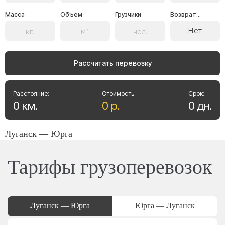
Масса
Объем
Грузчики
Возврат...
Нет
Рассчитать перевозку
Расстояние:
Стоимость:
Срок:
0
км
.
0
р
.
0
дн
.
Луганск — Юрга
Тарифы грузоперевозок
Луганск — Юрга
Юрга — Луганск