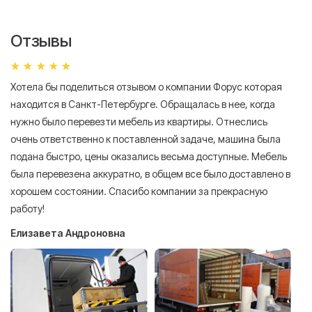
Отзывы
Хотела бы поделиться отзывом о компании Форус которая
Я 
находится в Санкт-Петербурге. Обращалась в нее, когда
мн
нужно было перевезти мебель из квартиры. Отнеслись
То
очень ответственно к поставленной задаче, машина была
пр
подана быстро, цены оказались весьма доступные. Мебель
сл
была перевезена аккуратно, в общем все было доставлено в
А
хорошем состоянии. Спасибо компании за прекрасную
работу!
Елизавета Андроновна