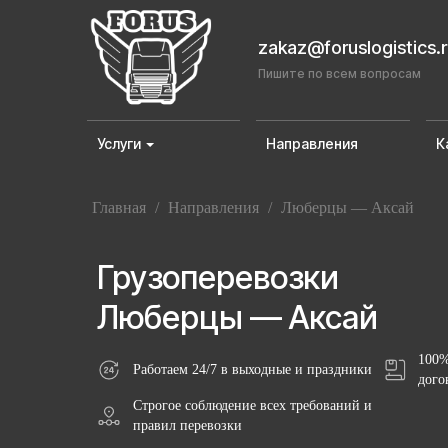
zakaz@foruslogistics.
Пишите по всем вопросам
Услуги
Направления
К
Главная
/
Направления
/
Люберцы — Аксай
Грузоперевозки
Люберцы — Аксай
100%
Работаем 24/7 в выходные и праздники
дого
Строгое соблюдение всех требований и
правил перевозки