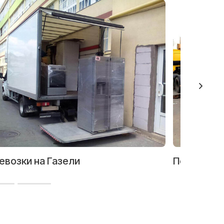
евозки на Газели
Перевозка
й