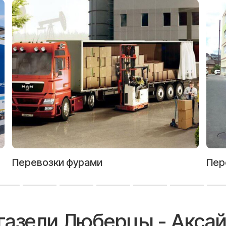
Перевозки фурами
Пер
 газели Люберцы - Акса