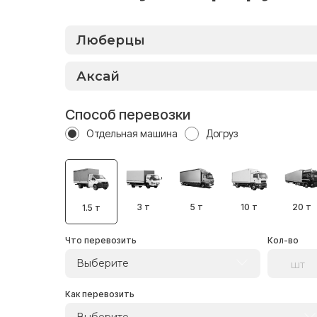
Способ перевозки
Отдельная машина
Догруз
3 т
5 т
10 т
20 т
1.5 т
Что перевозить
Кол-во
Выберите
Как перевозить