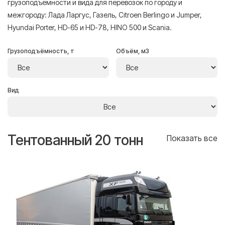
грузоподъёмности и вида для перевозок по городу и
межгороду: Лада Ларгус, Газель, Citroen Berlingo и Jumper,
Hyundai Porter, HD-65 и HD-78, HINO 500 и Scania.
Грузоподъёмность, т
Объём, м3
Вид
Тентованный 20 тонн
Т
се
Показать все