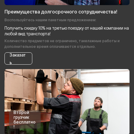
Преимущества долгосрочного сотрудничества!
Воспользуйтесь нашим пакетным предложением:
Получить скидку 10% на третью поездку от нашей компании на
любой вид транспорта!
Количество предметов не ограничено, такелажные работы и
дополнительное время оплачиваются отдельно.
Заказат
ь
Второй
грузчик
бесплатно
!