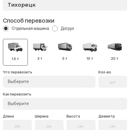
Способ перевозки
Отдельная машина
Догруз
3 т
5 т
10 т
20 т
1.5 т
Что перевозить
Кол-во
Выберите
Как перевозить
Выберите
Длина
Ширина
Высота
Диаметр