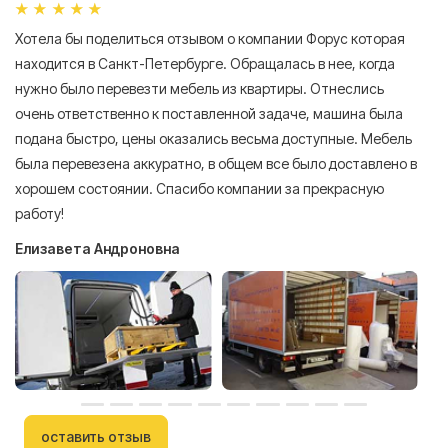
Хотела бы поделиться отзывом о компании Форус которая
Я 
находится в Санкт-Петербурге. Обращалась в нее, когда
мн
нужно было перевезти мебель из квартиры. Отнеслись
То
очень ответственно к поставленной задаче, машина была
пр
подана быстро, цены оказались весьма доступные. Мебель
сл
была перевезена аккуратно, в общем все было доставлено в
А
хорошем состоянии. Спасибо компании за прекрасную
работу!
Елизавета Андроновна
оставить отзыв