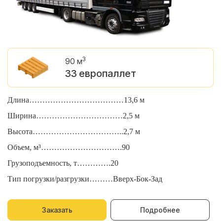
3
90 м
33 европаллет
Длина………………………………13,6 м
Д
Ширина……………………………2,5 м
Ш
Высота……………………………..2,7 м
В
Объем, м³………………………….90
О
Грузоподъемность, т………….20
Г
Тип погрузки/разгрузки………Вверх-Бок-Зад
Т
Заказать
Подробнее