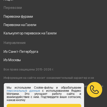
Перевозки
Перевозки фурами
Перевозки на Газели
Калькулятор перевозок на Газели
Направления
Из Санкт-Петербурга
Из Москвы
Все права защищены 2015-2026 г.
Информация на сайте носит ознакомительный характер и не
является публичной офертой, определяемой положениями статьи
Мы используем Cookie-файлы и обрабатываем
персональные данные
с использованием Яндекс
Метрики. Это улучшает работу сайта и
437 Гражданского кодекса РФ
взаимодействие с ним. Подтвердите ваше согласие,
нажав кнопку
Согласие на обработку персональных данных