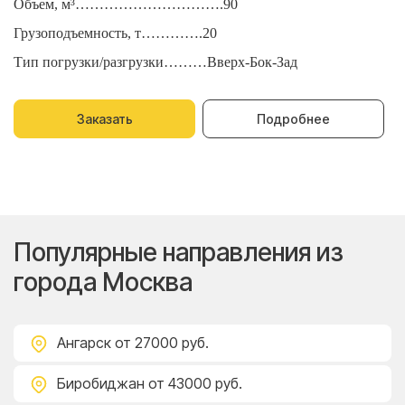
Объем, м³………………………….90
О
Грузоподъемность, т………….20
Г
Тип погрузки/разгрузки………Вверх-Бок-Зад
Т
Заказать
Подробнее
Популярные направления из
города Москва
Ангарск
от 27000 руб.
Биробиджан
от 43000 руб.