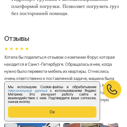
платформой погрузки. Позволяет погрузить груз
без посторонней помощи.
Отзывы
Хотела бы поделиться отзывом о компании Форус которая
Я 
находится в Санкт-Петербурге. Обращалась в нее, когда
мн
нужно было перевезти мебель из квартиры. Отнеслись
То
очень ответственно к поставленной задаче, машина была
пр
подана быстро, цены оказались весьма доступные. Мебель
сл
Мы используем Cookie-файлы и обрабатываем
персональные данные
с использованием Яндекс
была перевезена аккуратно, в общем все было доставлено в
Метрики. Это улучшает работу сайта и
А
взаимодействие с ним. Подтвердите ваше согласие,
хорошем состоянии. Спасибо компании за прекрасную
нажав кнопку
работу!
Ок
Елизавета Андроновна