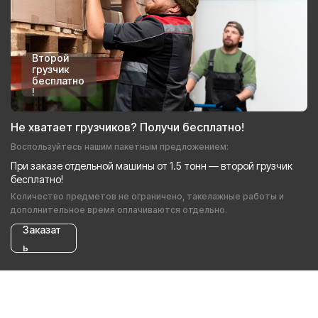
Второй
грузчик
бесплатно
!
Не хватает грузчиков? Получи бесплатно!
Воспользуйтесь нашим пакетным предложением:
При заказе отдельной машины от 1.5 тонн — второй грузчик
бесплатно!
Количество предметов не ограничено, такелажные работы и
дополнительное время оплачиваются отдельно.
Заказат
ь