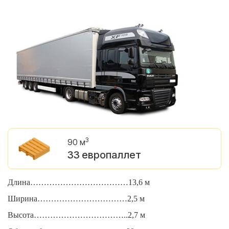
3
90 м
33 европаллет
Длина………………………………13,6 м
Д
Ширина……………………………2,5 м
Ш
Высота……………………………..2,7 м
В