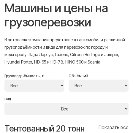
Машины и цены на
грузоперевозки
В автопарке компании представлены автомобили различной
грузоподъёмности и вида для перевозок по городу и
межгороду: Лада Ларгус, Газель, Citroen Berlingo и Jumper,
Hyundai Porter, HD-65 и HD-78, HINO 500 и Scania.
Грузоподъёмность, т
Объём, м3
Вид
Тентованный 20 тонн
Т
се
Показать все