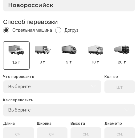
Способ перевозки
Отдельная машина
Догруз
3 т
5 т
10 т
20 т
1.5 т
Что перевозить
Кол-во
Выберите
Как перевозить
Выберите
Длина
Ширина
Высота
Диаметр