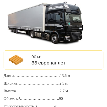
3
90 м
33 европаллет
Длина………………………………13,6 м
Д
Ширина……………………………2,5 м
Ш
Высота……………………………..2,7 м
В
Объем, м³………………………….90
О
Грузоподъемность, т………….20
Г