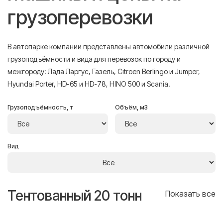
грузоперевозки
В автопарке компании представлены автомобили различной
грузоподъёмности и вида для перевозок по городу и
межгороду: Лада Ларгус, Газель, Citroen Berlingo и Jumper,
Hyundai Porter, HD-65 и HD-78, HINO 500 и Scania.
Грузоподъёмность, т
Объём, м3
Вид
Тентованный 20 тонн
Т
се
Показать все