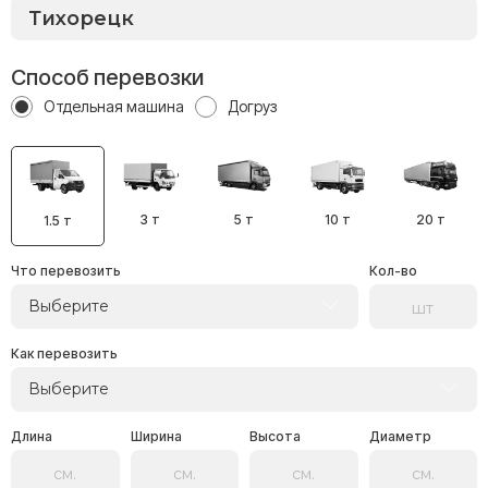
Способ перевозки
Отдельная машина
Догруз
3 т
5 т
10 т
20 т
1.5 т
Что перевозить
Кол-во
Выберите
Как перевозить
Выберите
Длина
Ширина
Высота
Диаметр