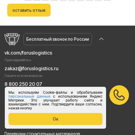
оставить отзыв
Бесплатный звонок по России
vk.com/foruslogistics
Присоединяйтесь
zakaz@foruslogistics.ru
Пишите по всем вопросаи
8 800 250 20 07
Ежедневно с 8:00 до 20:00
Мы используем Cookie-файлы и обрабатываем
персональные данные
с использованием Яндекс
Метрики. Это улучшает работу сайта и
Услуги
взаимодействие с ним. Подтвердите ваше согласие,
нажав кнопку
Грузоперевозки догрузом
Ок
Перевозки груза автотранспортом
Перевозки строительных материалов