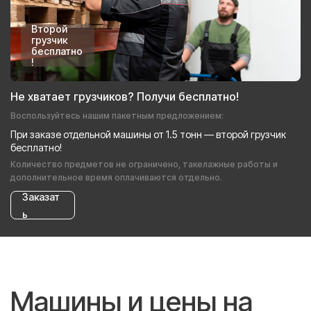
Второй
грузчик
бесплатно
!
Не хватает грузчиков? Получи бесплатно!
Воспользуйтесь нашим пакетным предложением:
При заказе отдельной машины от 1.5 тонн — второй грузчик
бесплатно!
Количество предметов не ограничено, такелажные работы и
дополнительное время оплачиваются отдельно.
Заказат
ь
Машины и цены на