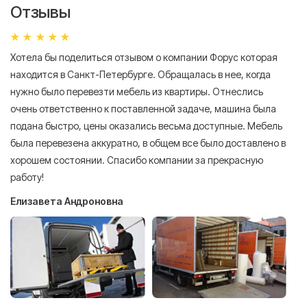
Отзывы
Хотела бы поделиться отзывом о компании Форус которая
Я 
находится в Санкт-Петербурге. Обращалась в нее, когда
мн
нужно было перевезти мебель из квартиры. Отнеслись
То
очень ответственно к поставленной задаче, машина была
пр
подана быстро, цены оказались весьма доступные. Мебель
сл
была перевезена аккуратно, в общем все было доставлено в
А
хорошем состоянии. Спасибо компании за прекрасную
работу!
Елизавета Андроновна