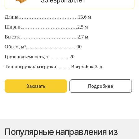
33 европаллет
Длина………………………………13,6 м
Д
Ширина……………………………2,5 м
Ш
Высота……………………………..2,7 м
В
Объем, м³………………………….90
О
Грузоподъемность, т………….20
Г
Тип погрузки/разгрузки………Вверх-Бок-Зад
Т
Заказать
Подробнее
Популярные направления из