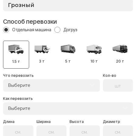
Способ перевозки
Отдельная машина
Догруз
3 т
5 т
10 т
20 т
1.5 т
Что перевозить
Кол-во
Выберите
Как перевозить
Выберите
Длина
Ширина
Высота
Диаметр