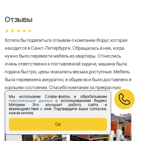
Отзывы
Хотела бы поделиться отзывом о компании Форус которая
Я 
находится в Санкт-Петербурге. Обращалась в нее, когда
мн
нужно было перевезти мебель из квартиры. Отнеслись
То
очень ответственно к поставленной задаче, машина была
пр
подана быстро, цены оказались весьма доступные. Мебель
сл
была перевезена аккуратно, в общем все было доставлено в
А
хорошем состоянии. Спасибо компании за прекрасную
работу!
Мы используем Cookie-файлы и обрабатываем
персональные данные
с использованием Яндекс
Метрики. Это улучшает работу сайта и
Елизавета Андроновна
взаимодействие с ним. Подтвердите ваше согласие,
нажав кнопку
Ок