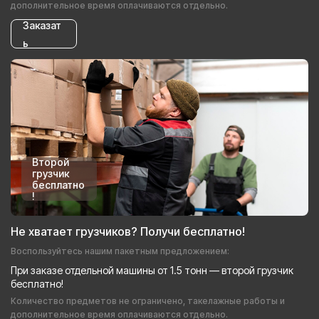
дополнительное время оплачиваются отдельно.
Заказат
ь
Второй
грузчик
бесплатно
!
Не хватает грузчиков? Получи бесплатно!
Воспользуйтесь нашим пакетным предложением:
При заказе отдельной машины от 1.5 тонн — второй грузчик
бесплатно!
Количество предметов не ограничено, такелажные работы и
дополнительное время оплачиваются отдельно.