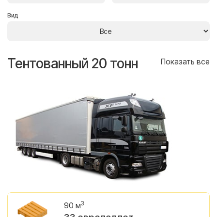
Вид
Тентованный 20 тонн
Т
се
Показать все
3
90 м