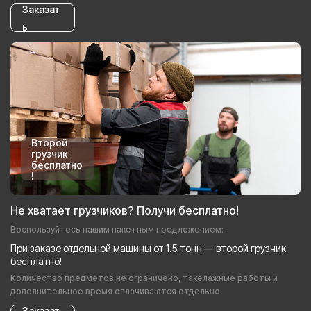
Заказат
ь
Второй
грузчик
бесплатно
!
Не хватает грузчиков? Получи бесплатно!
Воспользуйтесь нашим пакетным предложением:
При заказе отдельной машины от 1.5 тонн — второй грузчик
бесплатно!
Количество предметов не ограничено, такелажные работы и
дополнительное время оплачиваются отдельно.
Заказат