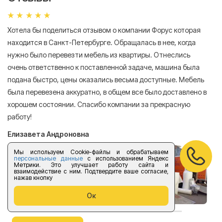
Хотела бы поделиться отзывом о компании Форус которая
Я 
находится в Санкт-Петербурге. Обращалась в нее, когда
мн
нужно было перевезти мебель из квартиры. Отнеслись
То
очень ответственно к поставленной задаче, машина была
пр
подана быстро, цены оказались весьма доступные. Мебель
сл
была перевезена аккуратно, в общем все было доставлено в
А
хорошем состоянии. Спасибо компании за прекрасную
работу!
Елизавета Андроновна
Мы используем Cookie-файлы и обрабатываем
персональные данные
с использованием Яндекс
Метрики. Это улучшает работу сайта и
взаимодействие с ним. Подтвердите ваше согласие,
нажав кнопку
Ок