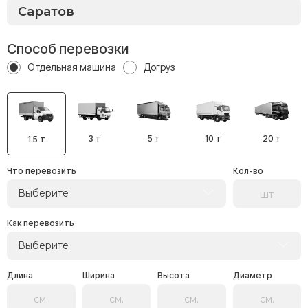
Способ перевозки
Отдельная машина
Догруз
3 т
5 т
10 т
20 т
1.5 т
Что перевозить
Кол-во
Выберите
Как перевозить
Выберите
Длина
Ширина
Высота
Диаметр