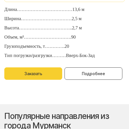
Длина………………………………13,6 м
Д
Ширина……………………………2,5 м
Ш
Высота……………………………..2,7 м
В
Объем, м³………………………….90
О
Грузоподъемность, т………….20
Г
Тип погрузки/разгрузки………Вверх-Бок-Зад
Т
Заказать
Подробнее
Популярные направления из
города Мурманск