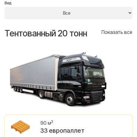
Вид
Тентованный 20 тонн
Т
се
Показать все
3
90 м
33 европаллет