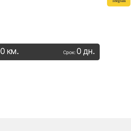
Telegram
0
км
.
0
дн
.
:
Срок: