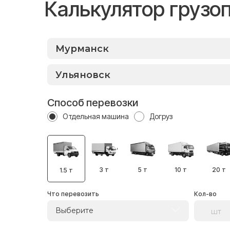
Калькулятор грузо
Способ перевозки
Отдельная машина
Догруз
3 т
5 т
10 т
20 т
1.5 т
Что перевозить
Кол-во
Выберите