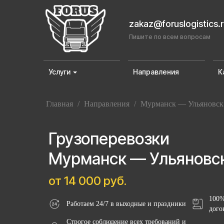
zakaz@foruslogistics.
Пишите по всем вопросам
Услуги
Направления
К
Главная
/
Направления
/
Мурманск — Ульяновск
Грузоперевозки
Мурманск — Ульяновс
от 14 000 руб.
100%
Работаем 24/7 в выходные и праздники
дого
Строгое соблюдение всех требований и