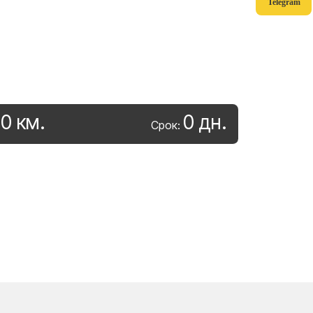
Telegram
0
км
.
0
дн
.
:
Срок: