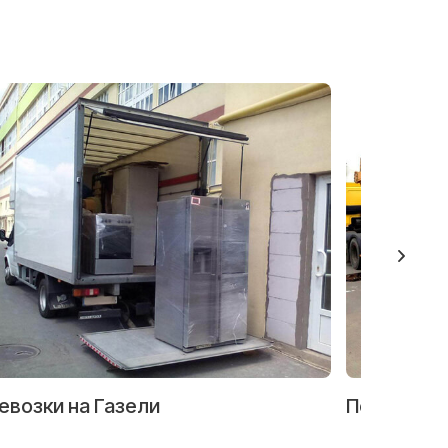
евозки на Газели
Перевозка