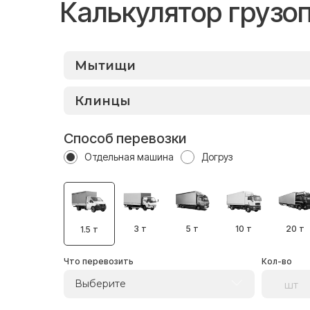
Калькулятор грузо
Способ перевозки
Отдельная машина
Догруз
3 т
5 т
10 т
20 т
1.5 т
Что перевозить
Кол-во
Выберите