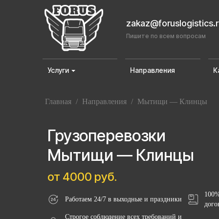
zakaz@foruslogistics.
Пишите по всем вопросам
Услуги
Направления
К
Главная
/
Направления
/
Мытищи — Клинцы
Грузоперевозки
Мытищи — Клинцы
от 4000 руб.
100%
Работаем 24/7 в выходные и праздники
дого
Строгое соблюдение всех требований и