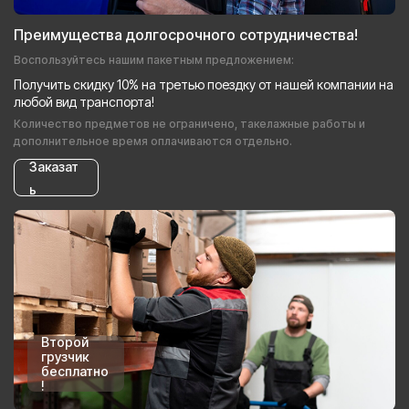
Преимущества долгосрочного сотрудничества!
Воспользуйтесь нашим пакетным предложением:
Получить скидку 10% на третью поездку от нашей компании на
любой вид транспорта!
Количество предметов не ограничено, такелажные работы и
дополнительное время оплачиваются отдельно.
Заказат
ь
Второй
грузчик
бесплатно
!