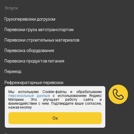
Услуги
Грузоперевозки догрузом
Перевозки груза автотранспортом
Перевозки строительных материалов
Перевозка оборудования
Перевозка продуктов питания
Переезд
Рефрежераторные перевозки
Мы используем Cookie-файлы и обрабатываем
Перевозки автотехники
персональные данные
с использованием Яндекс
Метрики. Это улучшает работу сайта и
Перевозка алкогольной продукции
взаимодействие с ним. Подтвердите ваше согласие,
нажав кнопку
Упаковка груза
Ок
Наши направления