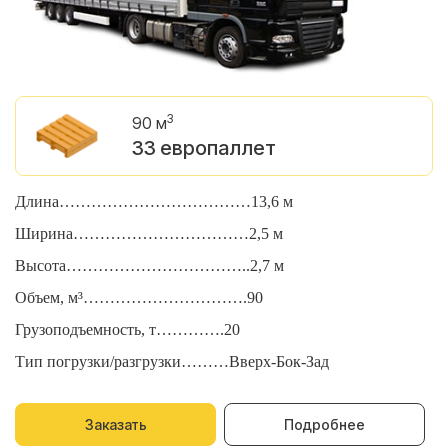
3
90 м
33 европаллет
Длина………………………………13,6 м
Д
Ширина……………………………2,5 м
Ш
Высота……………………………..2,7 м
В
Объем, м³………………………….90
О
Грузоподъемность, т………….20
Г
Тип погрузки/разгрузки………Вверх-Бок-Зад
Т
Заказать
Подробнее