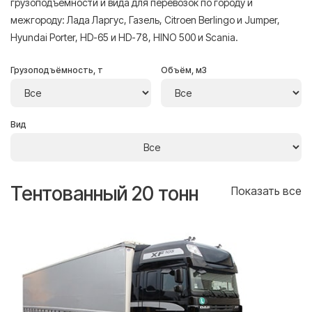
грузоподъёмности и вида для перевозок по городу и
межгороду: Лада Ларгус, Газель, Citroen Berlingo и Jumper,
Hyundai Porter, HD-65 и HD-78, HINO 500 и Scania.
Грузоподъёмность, т
Объём, м3
Вид
Тентованный 20 тонн
Т
се
Показать все