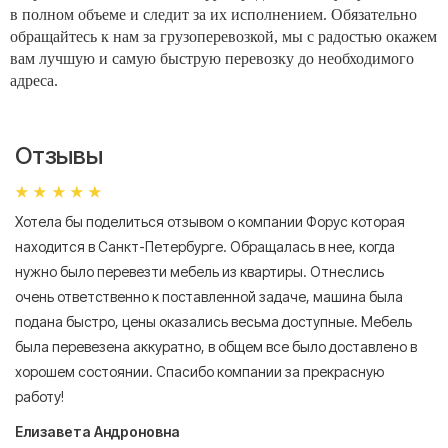
в полном объеме и следит за их исполнением. Обязательно
обращайтесь к нам за грузоперевозкой, мы с радостью окажем
вам лучшую и самую быструю перевозку до необходимого
адреса.
Отзывы
Хотела бы поделиться отзывом о компании Форус которая
Я 
находится в Санкт-Петербурге. Обращалась в нее, когда
мн
нужно было перевезти мебель из квартиры. Отнеслись
То
очень ответственно к поставленной задаче, машина была
пр
подана быстро, цены оказались весьма доступные. Мебель
сл
была перевезена аккуратно, в общем все было доставлено в
А
хорошем состоянии. Спасибо компании за прекрасную
работу!
Елизавета Андроновна