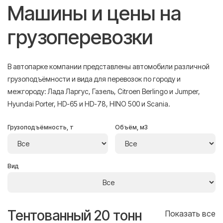
Машины и цены на
грузоперевозки
В автопарке компании представлены автомобили различной
грузоподъёмности и вида для перевозок по городу и
межгороду: Лада Ларгус, Газель, Citroen Berlingo и Jumper,
Hyundai Porter, HD-65 и HD-78, HINO 500 и Scania.
Грузоподъёмность, т
Объём, м3
Вид
Тентованный 20 тонн
Т
се
Показать все