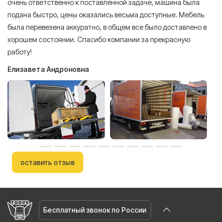
очень ответственно к поставленной задаче, машина была
пр
подана быстро, цены оказались весьма доступные. Мебель
сл
была перевезена аккуратно, в общем все было доставлено в
А
хорошем состоянии. Спасибо компании за прекрасную
работу!
Елизавета Андроновна
оставить отзыв
Бесплатный звонок по России