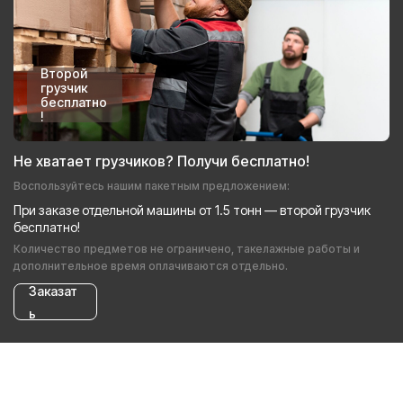
Второй
грузчик
бесплатно
!
Не хватает грузчиков? Получи бесплатно!
Воспользуйтесь нашим пакетным предложением:
При заказе отдельной машины от 1.5 тонн — второй грузчик
бесплатно!
Количество предметов не ограничено, такелажные работы и
дополнительное время оплачиваются отдельно.
Заказат
ь