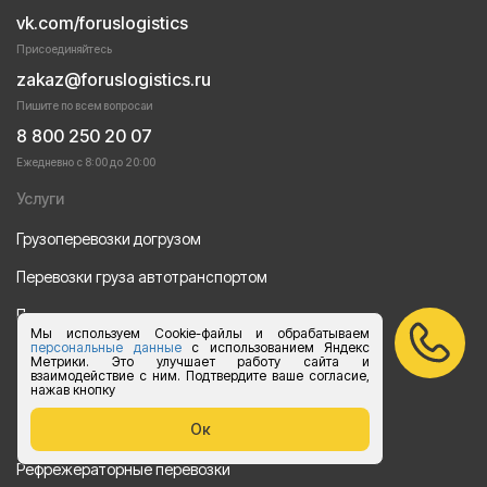
vk.com/foruslogistics
Присоединяйтесь
zakaz@foruslogistics.ru
Пишите по всем вопросаи
8 800 250 20 07
Ежедневно с 8:00 до 20:00
Услуги
Грузоперевозки догрузом
Перевозки груза автотранспортом
Перевозки строительных материалов
Мы используем Cookie-файлы и обрабатываем
персональные данные
с использованием Яндекс
Перевозка оборудования
Метрики. Это улучшает работу сайта и
взаимодействие с ним. Подтвердите ваше согласие,
Перевозка продуктов питания
нажав кнопку
Переезд
Ок
Рефрежераторные перевозки