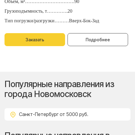
Объем, м³………………………….90
О
Грузоподъемность, т………….20
Г
Тип погрузки/разгрузки………Вверх-Бок-Зад
Т
Заказать
Подробнее
Популярные направления из
города Новомосковск
Санкт-Петербург
от 5000 руб.