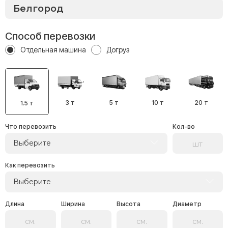
Способ перевозки
Отдельная машина
Догруз
3 т
5 т
10 т
20 т
1.5 т
Что перевозить
Кол-во
Выберите
Как перевозить
Выберите
Длина
Ширина
Высота
Диаметр