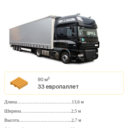
3
90 м
33 европаллет
Длина………………………………13,6 м
Д
Ширина……………………………2,5 м
Ш
Высота……………………………..2,7 м
В