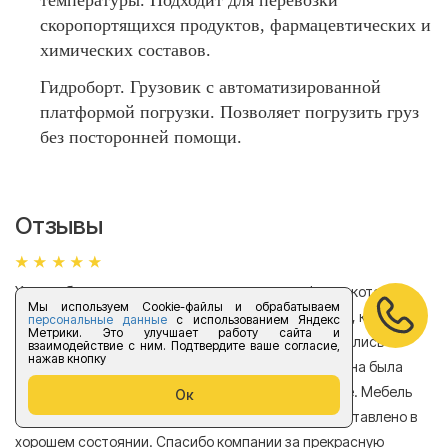
температуры. Подходит для перевозки
скоропортящихся продуктов, фармацевтических и
химических составов.
Гидроборт. Грузовик с автоматизированной
платформой погрузки. Позволяет погрузить груз
без посторонней помощи.
Отзывы
Хотела бы поделиться отзывом о компании Форус которая
Я 
Мы используем Cookie-файлы и обрабатываем
находится в Санкт-Петербурге. Обращалась в нее, когда
мн
персональные данные
с использованием Яндекс
Метрики. Это улучшает работу сайта и
нужно было перевезти мебель из квартиры. Отнеслись
То
взаимодействие с ним. Подтвердите ваше согласие,
нажав кнопку
очень ответственно к поставленной задаче, машина была
пр
подана быстро, цены оказались весьма доступные. Мебель
сл
Ок
была перевезена аккуратно, в общем все было доставлено в
А
хорошем состоянии. Спасибо компании за прекрасную