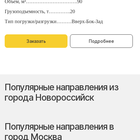
Объем, м³………………………….90
О
Грузоподъемность, т………….20
Г
Тип погрузки/разгрузки………Вверх-Бок-Зад
Т
Заказать
Подробнее
Популярные направления из
города Новороссийск
Популярные направления в
город Москва