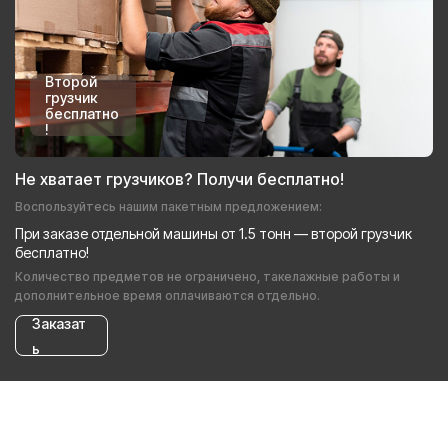
Второй
грузчик
бесплатно
!
Не хватает грузчиков? Получи бесплатно!
Воспользуйтесь нашим пакетным предложением:
При заказе отдельной машины от 1.5 тонн — второй грузчик
бесплатно!
Количество предметов не ограничено, такелажные работы и
дополнительное время оплачиваются отдельно.
Заказат
ь