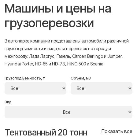
Машины и цены на
грузоперевозки
В автопарке компании представлены автомобили различной
грузоподъёмности и вида для перевозок по городу и
межгороду: Лада Ларгус, Газель, Citroen Berlingo и Jumper,
Hyundai Porter, HD-65 и HD-78, HINO 500 и Scania.
Грузоподъёмность, т
Объём, м3
Вид
Тентованный 20 тонн
Т
се
Показать все