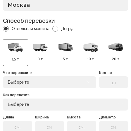
Способ перевозки
Отдельная машина
Догруз
3 т
5 т
10 т
20 т
1.5 т
Что перевозить
Кол-во
Выберите
Как перевозить
Выберите
Длина
Ширина
Высота
Диаметр