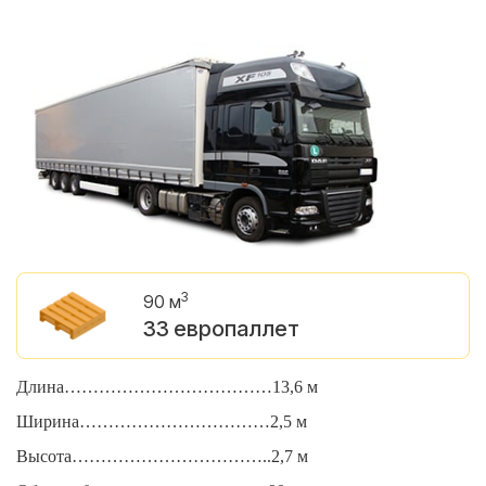
3
90 м
33 европаллет
Длина………………………………13,6 м
Д
Ширина……………………………2,5 м
Ш
Высота……………………………..2,7 м
В