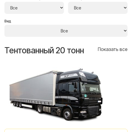
Вид
Тентованный 20 тонн
Т
се
Показать все