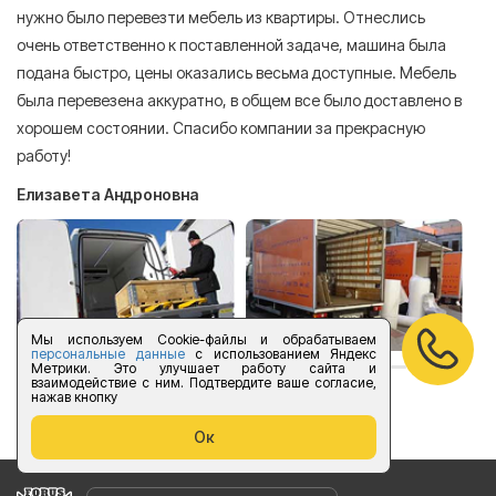
нужно было перевезти мебель из квартиры. Отнеслись
То
очень ответственно к поставленной задаче, машина была
пр
подана быстро, цены оказались весьма доступные. Мебель
сл
была перевезена аккуратно, в общем все было доставлено в
А
хорошем состоянии. Спасибо компании за прекрасную
работу!
Елизавета Андроновна
Мы используем Cookie-файлы и обрабатываем
персональные данные
с использованием Яндекс
Метрики. Это улучшает работу сайта и
взаимодействие с ним. Подтвердите ваше согласие,
нажав кнопку
оставить отзыв
Ок