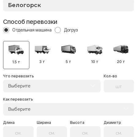
Способ перевозки
Отдельная машина
Догруз
3 т
5 т
10 т
20 т
1.5 т
Что перевозить
Кол-во
Выберите
Как перевозить
Выберите
Длина
Ширина
Высота
Диаметр