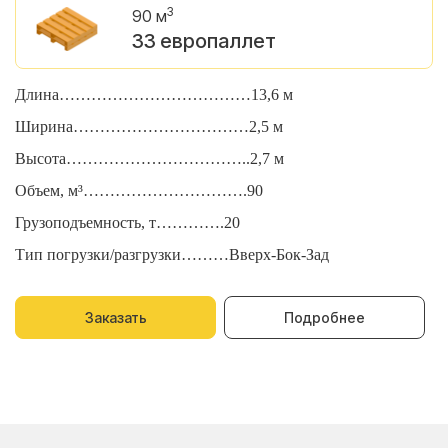
3
90 м
33 европаллет
Длина………………………………13,6 м
Д
Ширина……………………………2,5 м
Ш
Высота……………………………..2,7 м
В
Объем, м³………………………….90
О
Грузоподъемность, т………….20
Г
Тип погрузки/разгрузки………Вверх-Бок-Зад
Т
Заказать
Подробнее