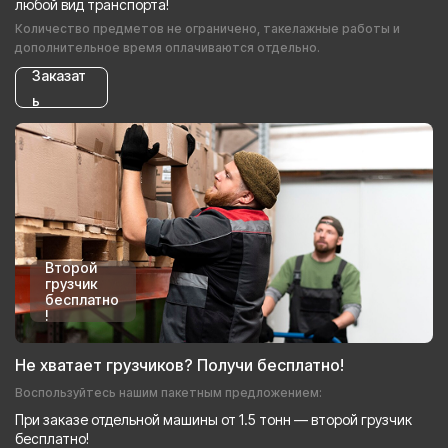
любой вид транспорта!
Количество предметов не ограничено, такелажные работы и
дополнительное время оплачиваются отдельно.
Заказат
ь
Второй
грузчик
бесплатно
!
Не хватает грузчиков? Получи бесплатно!
Воспользуйтесь нашим пакетным предложением:
При заказе отдельной машины от 1.5 тонн — второй грузчик
бесплатно!