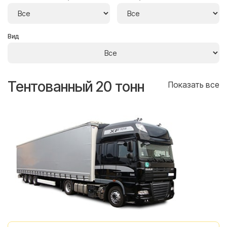
Вид
Тентованный 20 тонн
Т
се
Показать все