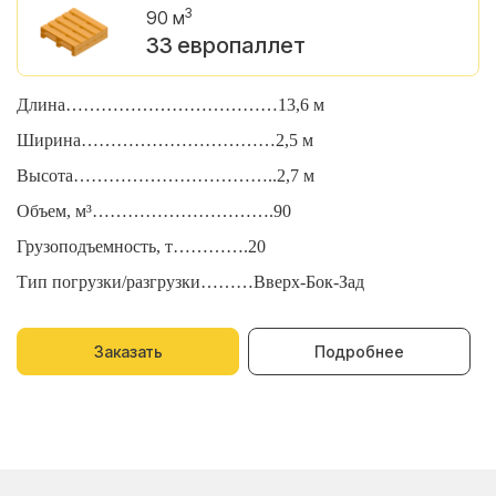
3
90 м
33 европаллет
Длина………………………………13,6 м
Д
Ширина……………………………2,5 м
Ш
Высота……………………………..2,7 м
В
Объем, м³………………………….90
О
Грузоподъемность, т………….20
Г
Тип погрузки/разгрузки………Вверх-Бок-Зад
Т
Заказать
Подробнее