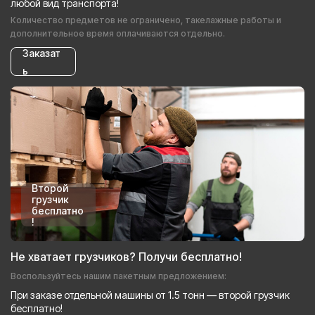
любой вид транспорта!
Количество предметов не ограничено, такелажные работы и
дополнительное время оплачиваются отдельно.
Заказат
ь
Второй
грузчик
бесплатно
!
Не хватает грузчиков? Получи бесплатно!
Воспользуйтесь нашим пакетным предложением:
При заказе отдельной машины от 1.5 тонн — второй грузчик
бесплатно!