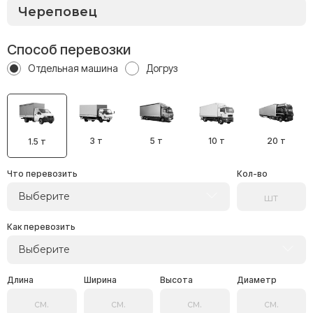
Способ перевозки
Отдельная машина
Догруз
3 т
5 т
10 т
20 т
1.5 т
Что перевозить
Кол-во
Выберите
Как перевозить
Выберите
Длина
Ширина
Высота
Диаметр