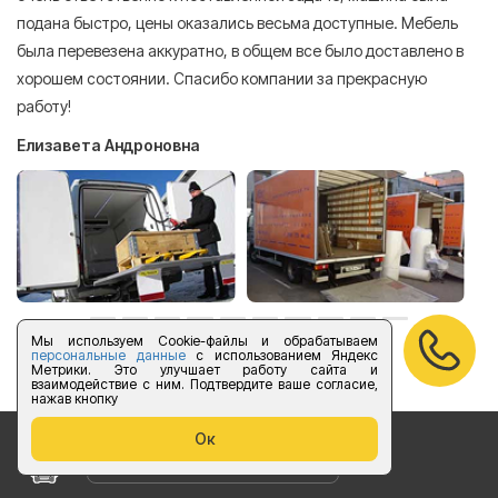
подана быстро, цены оказались весьма доступные. Мебель
сл
была перевезена аккуратно, в общем все было доставлено в
А
хорошем состоянии. Спасибо компании за прекрасную
работу!
Елизавета Андроновна
Мы используем Cookie-файлы и обрабатываем
оставить отзыв
персональные данные
с использованием Яндекс
Метрики. Это улучшает работу сайта и
взаимодействие с ним. Подтвердите ваше согласие,
нажав кнопку
Ок
Бесплатный звонок по России